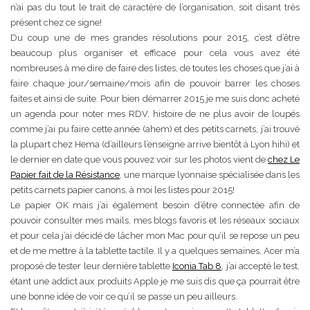
n’ai pas du tout le trait de caractère de l’organisation, soit disant très
présent chez ce signe!
Du coup une de mes grandes résolutions pour 2015, c’est d’être
beaucoup plus organiser et efficace pour cela vous avez été
nombreuses à me dire de faire des listes, de toutes les choses que j’ai à
faire chaque jour/semaine/mois afin de pouvoir barrer les choses
faites et ainsi de suite. Pour bien démarrer 2015 je me suis donc acheté
un agenda pour noter mes RDV, histoire de ne plus avoir de loupés
comme j’ai pu faire cette année (ahem) et des petits carnets, j’ai trouvé
la plupart chez Hema (d’ailleurs l’enseigne arrive bientôt à Lyon hihi) et
le dernier en date que vous pouvez voir sur les photos vient de
chez Le
Papier fait de la Résistance
, une marque lyonnaise spécialisée dans les
petits carnets papier canons, à moi les listes pour 2015!
Le papier OK mais j’ai également besoin d’être connectée afin de
pouvoir consulter mes mails, mes blogs favoris et les réseaux sociaux
et pour cela j’ai décidé de lâcher mon Mac pour qu’il se repose un peu
et de me mettre à la tablette tactile. Il y a quelques semaines, Acer m’a
proposé de tester leur dernière tablette
Iconia Tab 8
, j’ai accepté le test,
étant une addict aux produits Apple je me suis dis que ça pourrait être
une bonne idée de voir ce qu’il se passe un peu ailleurs.