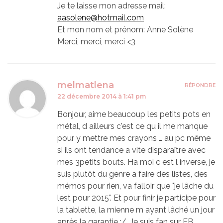
Je te laisse mon adresse mail:
aasolene@hotmail.com
Et mon nom et prénom: Anne Solène
Merci, merci, merci <3
melmatlena
RÉPONDRE
22 décembre 2014 à 1:41 pm
Bonjour, aime beaucoup les petits pots en
métal, d ailleurs c'est ce qu il me manque
pour y mettre mes crayons … au pc même
si ils ont tendance a vite disparaître avec
mes 3petits bouts. Ha moi c est l inverse, je
suis plutôt du genre a faire des listes, des
mémos pour rien, va falloir que "je lâche du
lest pour 2015". Et pour finir je participe pour
la tablette, la mienne m ayant lâché un jour
après la garantie :/. Je suis fan sur FB