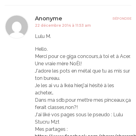
Anonyme
RÉPONDRE
22 décembre 2014 à 11:53 am
Lulu M.
Hello.
Merci pour ce giga concours,à toi et à Acer.
Une vraie mère NoËl!
J'adore les pots en métal que tu as mis sur
ton bureau.
Je les ai vu à Ikéa hier,j'ai hésité à les
acheter…
Dans ma sdb,pour mettre mes pinceaux,ça
ferait classes,non?!
J'ai liké vos pages sous le pseudo : Lulu
Stucru Mzt
Mes partages :