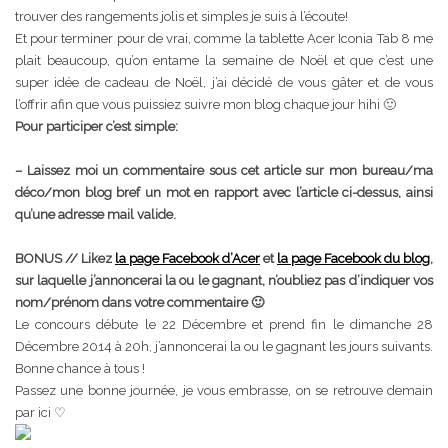
trouver des rangements jolis et simples je suis à l’écoute!
Et pour terminer pour de vrai, comme la tablette Acer Iconia Tab 8 me
plait beaucoup, qu’on entame la semaine de Noël et que c’est une
super idée de cadeau de Noël, j’ai décidé de vous gâter et de vous
l’offrir afin que vous puissiez suivre mon blog chaque jour hihi 🙂
Pour participer c’est simple:
– Laissez moi un commentaire sous cet article sur mon bureau/ma
déco/mon blog bref un mot en rapport avec l’article ci-dessus, ainsi
qu’une adresse mail valide.
BONUS // Likez
la page Facebook d’Acer
et
la page Facebook du blog
,
sur laquelle j’annoncerai la ou le gagnant, n’oubliez pas d’indiquer vos
nom/prénom dans votre commentaire 🙂
Le concours débute le 22 Décembre et prend fin le dimanche 28
Décembre 2014 à 20h, j’annoncerai la ou le gagnant les jours suivants.
Bonne chance à tous !
Passez une bonne journée, je vous embrasse, on se retrouve demain
par ici ♡