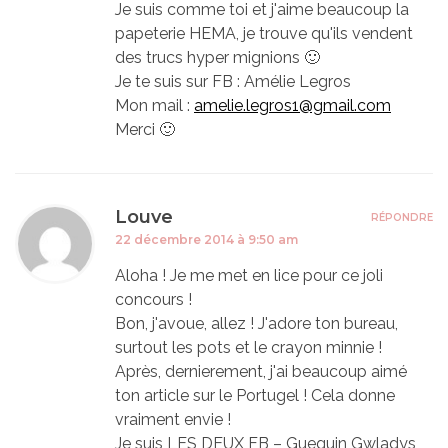
Je suis comme toi et j'aime beaucoup la
papeterie HEMA, je trouve qu'ils vendent
des trucs hyper mignions 🙂
Je te suis sur FB : Amélie Legros
Mon mail :
amelie.legros1@gmail.com
Merci 🙂
Louve
RÉPONDRE
22 décembre 2014 à 9:50 am
Aloha ! Je me met en lice pour ce joli
concours !
Bon, j'avoue, allez ! J'adore ton bureau,
surtout les pots et le crayon minnie !
Après, dernierement, j'ai beaucoup aimé
ton article sur le Portugel ! Cela donne
vraiment envie !
Je suis LES DEUX FB – Gueguin Gwladys