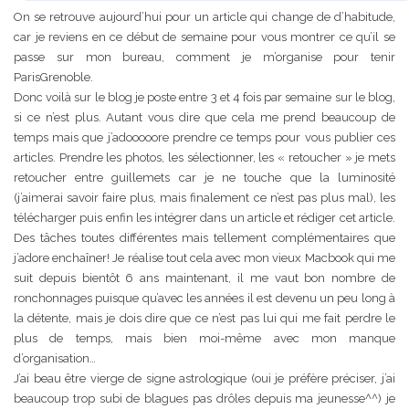
On se retrouve aujourd’hui pour un article qui change de d’habitude,
car je reviens en ce début de semaine pour vous montrer ce qu’il se
passe sur mon bureau, comment je m’organise pour tenir
ParisGrenoble.
Donc voilà sur le blog je poste entre 3 et 4 fois par semaine sur le blog,
si ce n’est plus. Autant vous dire que cela me prend beaucoup de
temps mais que j’adooooore prendre ce temps pour vous publier ces
articles. Prendre les photos, les sélectionner, les « retoucher » je mets
retoucher entre guillemets car je ne touche que la luminosité
(j’aimerai savoir faire plus, mais finalement ce n’est pas plus mal), les
télécharger puis enfin les intégrer dans un article et rédiger cet article.
Des tâches toutes différentes mais tellement complémentaires que
j’adore enchaîner! Je réalise tout cela avec mon vieux Macbook qui me
suit depuis bientôt 6 ans maintenant, il me vaut bon nombre de
ronchonnages puisque qu’avec les années il est devenu un peu long à
la détente, mais je dois dire que ce n’est pas lui qui me fait perdre le
plus de temps, mais bien moi-même avec mon manque
d’organisation…
J’ai beau être vierge de signe astrologique (oui je préfère préciser, j’ai
beaucoup trop subi de blagues pas drôles depuis ma jeunesse^^) je