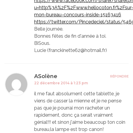
https://www.facebook.com/sharer/sharer.p
u=http%3A%2F%2Fwww.hellocoton.fr%2Fsur
mon-bureau-concours-inside-15163416
https://twitter.com/Pincedeciel/status/5
Belle journée.
Bonnes fêtes de fin d'année à toi.
BiSous.
Lucie (franckinette62@hotmail.fr)
ASolène
RÉPONDRE
22 décembre 2014 à 1:23 pm
il me faut absolument cette tablette, je
viens de casser la mienne et je ne pense
pas que je pourrai mon racheter un
rapidement, donc ça serait vraiment
génial!!! et sinon j'aime beaucoup ton coin
bureau,la lampe est trop canon!