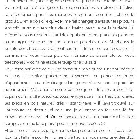
Et honnêtement, j’ai été agréablement surpris par cette tablette. J’avais
vraiment peur d’être déçue et la prise en main est simple et instinctive,
j’ai directement pris mes marques et compris comment utiliser le
produit. Bref je dois dire qu’
Acer
me fait changer d’avis sur les produits
Android, surtout qu’en plus de l’utilisation basique de la tablette, j’ai
même pu vous rédiger un article depuis, vraiment pratique quand on
a une urgence et que nous ne sommes pas chez nous. Ah et aussi la
qualité des photos est vraiment pas mal du tout et peut dépanner si
comme moi vous n’avez plus de mémoire de disponible sur votre
téléphone… Prochaine étape, le téléphone qui sait!
Pour terminer avec ce qu’il se passe sur mon bureau, niveau déco je
n’ai pas fait d’effort puisque nous sommes en pleine recherche
d’appartement pour déménager, donc je me réserve pour le prochain
appartement. Mais quand même, pour ce qui est du bureau, c’est mon
copain qui m’a offert celui-ci, vous ne voyez pas mais il est blanc avec
les pieds en bois naturel, très « scandinave » il l’avait trouvé sur
LaRedoute, et dessus j’ai mis une jolie lampe en fer articulé fer,
provenant de chez
LightOnline
, spécialiste du luminaire, d’ailleurs je
compte bien me faire plaisir pour ma nouvelle déco 🙂
Et pour ce qui est des rangements, des pots en fer de chez Ikéa et des
box font l’affaire pour le moment, d’ailleurs si vous avez une idée d’où