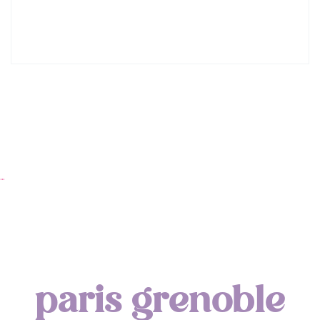
Lyon : Le Desjeuneur
…
paris grenoble