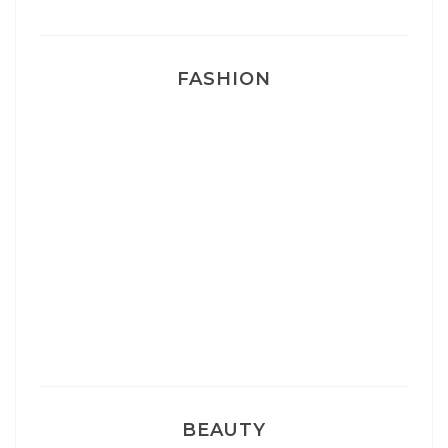
FASHION
Josef Dr Martens
Sélection Léopard
Pyjamas nounours matchy
BEAUTY