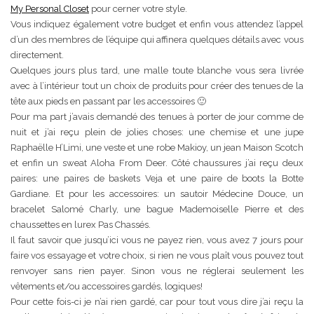
My Personal Closet
pour cerner votre style.
Vous indiquez également votre budget et enfin vous attendez l’appel
d’un des membres de l’équipe qui affinera quelques détails avec vous
directement.
Quelques jours plus tard, une malle toute blanche vous sera livrée
avec à l’intérieur tout un choix de produits pour créer des tenues de la
tête aux pieds en passant par les accessoires 🙂
Pour ma part j’avais demandé des tenues à porter de jour comme de
nuit et j’ai reçu plein de jolies choses: une chemise et une jupe
Raphaëlle H’Limi, une veste et une robe Makioy, un jean Maison Scotch
et enfin un sweat Aloha From Deer. Côté chaussures j’ai reçu deux
paires: une paires de baskets Veja et une paire de boots la Botte
Gardiane. Et pour les accessoires: un sautoir Médecine Douce, un
bracelet Salomé Charly, une bague Mademoiselle Pierre et des
chaussettes en lurex Pas Chassés.
Il faut savoir que jusqu’ici vous ne payez rien, vous avez 7 jours pour
faire vos essayage et votre choix, si rien ne vous plaît vous pouvez tout
renvoyer sans rien payer. Sinon vous ne réglerai seulement les
vêtements et/ou accessoires gardés, logiques!
Pour cette fois-ci je n’ai rien gardé, car pour tout vous dire j’ai reçu la