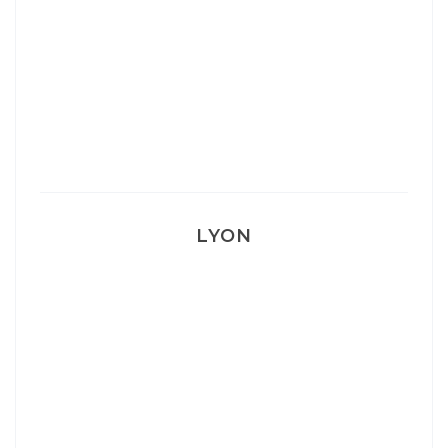
Mon Post Partum
Mon accouchement
LYON
Lyon: La Villa Marx
Aperitivo & Épicerie italienne à Lyon