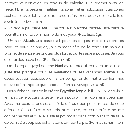
nettoyer et d’enlever les résidus de calcaire. Elle promet aussi de
rééquilibrer la peau en matifiant la zone T et en adoucissant les zones
sèches, je reste dubitative qu’un produit fasse ces deux actions à la fois,
à voir. (Full Size, 200ml)
– Un fard à paupière
Avril
, une couleur blanche nacrée juste parfaite
pour illuminer le coin interne de mes yeux. (Full Size, 2gr)
– Un soin
Absolute
à base d’ail pour les ongles, moi qui adore les
produits pour les ongles, j’ai vraiment hâte de le tester. Un soin qui
promet de rendre les ongles plus fort et qui les aide à pousser. Je vous
en dirai des nouvelles. (Full Size, 17ml)
– Un shampoing/gel douche
Naobay
, un produit deux en un, qui sera
juste très pratique pour les weekends ou les vacances. Même si je
doute l’utiliser beaucoup en shampoing, j’ai dû mal à confier mes
cheveux à n’importe quel produit. (Format Voyage, 200ml)
– Deux échantillons de la crème
Egyptian Magic
, hiiiii ENFIN, depuis le
temps que je voulais la tester, je vais pouvoir m’en donner à coeur joie.
Avec ma peau capricieuse j’hésitais à craquer pour un pot de cette
crème « à tout faire » soit disant miracle, de peur qu’elle ne me
convienne pas et que je laisse le pot moisir dans mon placard de salle
de bain… Du coup ces échantillons tombent à pic. (Format Échantillon,