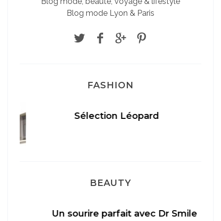
Blog mode, beauté, voyage & lifestyle
Blog mode Lyon & Paris
FASHION
Sélection Léopard
BEAUTY
Un sourire parfait avec Dr Smile
M