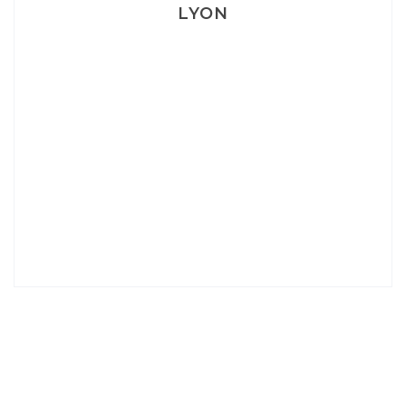
LYON
Lyon: La Villa Marx
Aperitivo & Épicerie italienne à Lyon
Lyon : Le Desjeuneur