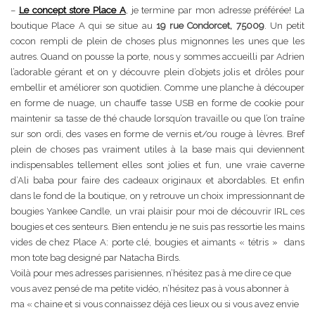
–
Le concept store Place A
, je termine par mon adresse préférée! La
boutique Place A qui se situe au
19 rue Condorcet, 75009
. Un petit
cocon rempli de plein de choses plus mignonnes les unes que les
autres. Quand on pousse la porte, nous y sommes accueilli par Adrien
l’adorable gérant et on y découvre plein d’objets jolis et drôles pour
embellir et améliorer son quotidien. Comme une planche à découper
en forme de nuage, un chauffe tasse USB en forme de cookie pour
maintenir sa tasse de thé chaude lorsqu’on travaille ou que l’on traîne
sur son ordi, des vases en forme de vernis et/ou rouge à lèvres. Bref
plein de choses pas vraiment utiles à la base mais qui deviennent
indispensables tellement elles sont jolies et fun, une vraie caverne
d’Ali baba pour faire des cadeaux originaux et abordables. Et enfin
dans le fond de la boutique, on y retrouve un choix impressionnant de
bougies Yankee Candle, un vrai plaisir pour moi de découvrir IRL ces
bougies et ces senteurs. Bien entendu je ne suis pas ressortie les mains
vides de chez Place A: porte clé, bougies et aimants « tétris » dans
mon tote bag designé par Natacha Birds.
Voilà pour mes adresses parisiennes, n’hésitez pas à me dire ce que
vous avez pensé de ma petite vidéo, n’hésitez pas à vous abonner à
ma « chaine et si vous connaissez déjà ces lieux ou si vous avez envie