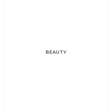
Sélection Léopard
Pyjamas nounours matchy
BEAUTY
Correcteur Super BB Erborian
Un sourire parfait avec Dr Smile