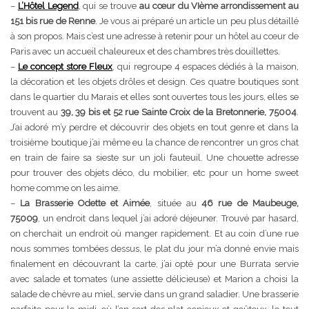
–
L’Hôtel Legend
, qui se trouve
au cœur du VIème arrondissement au
151 bis rue de Renne
. Je vous ai préparé un article un peu plus détaillé
à son propos. Mais c’est une adresse à retenir pour un hôtel au cœur de
Paris avec un accueil chaleureux et des chambres très douillettes.
–
Le concept store Fleux
, qui regroupe 4 espaces dédiés à la maison,
la décoration et les objets drôles et design. Ces quatre boutiques sont
dans le quartier du Marais et elles sont ouvertes tous les jours, elles se
trouvent au
39, 39 bis et 52 rue Sainte Croix de la Bretonnerie, 75004
.
J’ai adoré m’y perdre et découvrir des objets en tout genre et dans la
troisième boutique j’ai même eu la chance de rencontrer un gros chat
en train de faire sa sieste sur un joli fauteuil. Une chouette adresse
pour trouver des objets déco, du mobilier, etc pour un home sweet
home comme on les aime.
–
La Brasserie Odette et Aimée
, située au
46 rue de Maubeuge,
75009
, un endroit dans lequel j’ai adoré déjeuner. Trouvé par hasard,
on cherchait un endroit où manger rapidement. Et au coin d’une rue
nous sommes tombées dessus, le plat du jour m’a donné envie mais
finalement en découvrant la carte, j’ai opté pour une Burrata servie
avec salade et tomates (une assiette délicieuse) et Marion a choisi la
salade de chèvre au miel, servie dans un grand saladier. Une brasserie