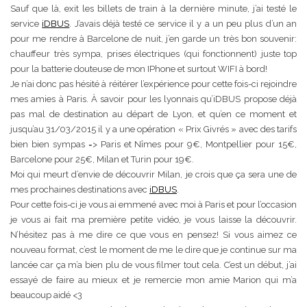
Sauf que là, exit les billets de train à la dernière minute, j’ai testé le
service
iDBUS
. J’avais déjà testé ce service il y a un peu plus d’un an
pour me rendre à Barcelone de nuit, j’en garde un très bon souvenir:
chauffeur très sympa, prises électriques (qui fonctionnent) juste top
pour la batterie douteuse de mon IPhone et surtout WIFI à bord!
Je n’ai donc pas hésité à réitérer l’expérience pour cette fois-ci rejoindre
mes amies à Paris. À savoir pour les lyonnais qu’iDBUS propose déjà
pas mal de destination au départ de Lyon, et qu’en ce moment et
jusqu’au 31/03/2015 il y a une opération « Prix Givrés » avec des tarifs
bien bien sympas => Paris et Nîmes pour 9€, Montpellier pour 15€,
Barcelone pour 25€, Milan et Turin pour 19€.
Moi qui meurt d’envie de découvrir Milan, je crois que ça sera une de
mes prochaines destinations avec
iDBUS
.
Pour cette fois-ci je vous ai emmené avec moi à Paris et pour l’occasion
je vous ai fait ma première petite vidéo, je vous laisse la découvrir.
N’hésitez pas à me dire ce que vous en pensez! Si vous aimez ce
nouveau format, c’est le moment de me le dire que je continue sur ma
lancée car ça m’a bien plu de vous filmer tout cela. C’est un début, j’ai
essayé de faire au mieux et je remercie mon amie Marion qui m’a
beaucoup aidé <3