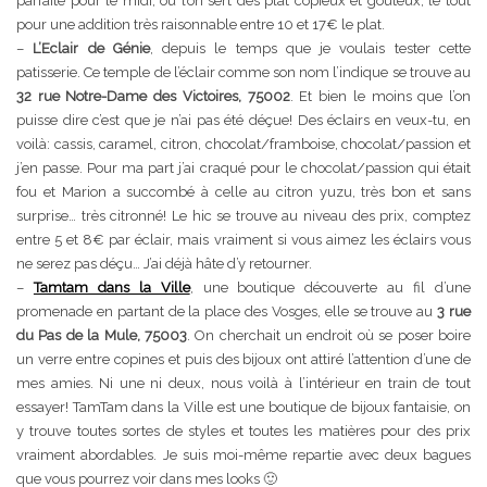
parfaite pour le midi, où l’on sert des plat copieux et goûteux, le tout
pour une addition très raisonnable entre 10 et 17€ le plat.
–
L’Eclair de Génie
, depuis le temps que je voulais tester cette
patisserie. Ce temple de l’éclair comme son nom l’indique se trouve au
32 rue Notre-Dame des Victoires, 75002
. Et bien le moins que l’on
puisse dire c’est que je n’ai pas été déçue! Des éclairs en veux-tu, en
voilà: cassis, caramel, citron, chocolat/framboise, chocolat/passion et
j’en passe. Pour ma part j’ai craqué pour le chocolat/passion qui était
fou et Marion a succombé à celle au citron yuzu, très bon et sans
surprise… très citronné! Le hic se trouve au niveau des prix, comptez
entre 5 et 8€ par éclair, mais vraiment si vous aimez les éclairs vous
ne serez pas déçu… J’ai déjà hâte d’y retourner.
–
Tamtam dans la Ville
, une boutique découverte au fil d’une
promenade en partant de la place des Vosges, elle se trouve au
3 rue
du Pas de la Mule, 75003
. On cherchait un endroit où se poser boire
un verre entre copines et puis des bijoux ont attiré l’attention d’une de
mes amies. Ni une ni deux, nous voilà à l’intérieur en train de tout
essayer! TamTam dans la Ville est une boutique de bijoux fantaisie, on
y trouve toutes sortes de styles et toutes les matières pour des prix
vraiment abordables. Je suis moi-même repartie avec deux bagues
que vous pourrez voir dans mes looks 🙂