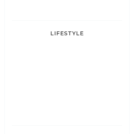
Ma rosacée : comment je l’ai traité
LIFESTYLE
Ça va mais pas trop
Mon Post Partum
Mon accouchement