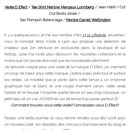
Veste D.Efect
/
Tee Shirt Marlow Margaux Lonnberg
/ Jean H&M / Cut
Out Boots Jonak /
Sac Pompon Balenciaga /
Montre Daniel Wellington
Il y a quelques jours, je me suis rendue chez
13.11 Lifestyle
, souvenez-
vous le concept store mode à Lyon qui propose une sélection de
créateur que l’on retrouve en exclusivité dans la boutique et sur
l’eshop. Julie m’a invité pour découvrir les nouvelles collections et le
moins que l’on puisse dire c’est que les nouveautés déchirent!
J’ai (encore) craqué pour une veste de la marque D.Efect, j’ai vraiment
un coup de coeur pour cette marque, j’adore à peu près tout et surtout
les vestes. Le modèle que je porte dans cette tenue a un imprimé
graphique noir et blanc et une coupe vraiment canon, cette veste
habille et ré-hausse n’importe quelle tenue un peu trop classique, un
petit bijou et un vrai JOCKER en cas de tenue trop passe-partout 🙂
Comment trouvez-vous cette veste? Connaissiez-vous D.Efect?
Passez une belle journée, je vous donne rendez-vous dès lundi pour
un nouveau look, les résultats des concours d’anniversaire du blog et