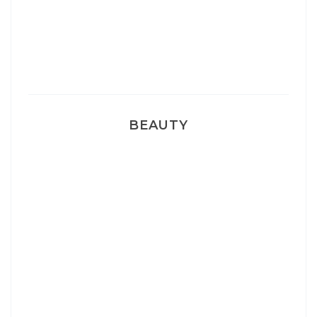
Pyjamas nounours matchy
BEAUTY
Correcteur Super BB Erborian
Un sourire parfait avec Dr Smile
Ma rosacée : comment je l’ai traité