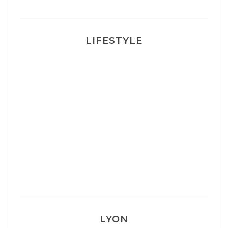
LIFESTYLE
Ça va mais pas trop
Mon Post Partum
Mon accouchement
LYON