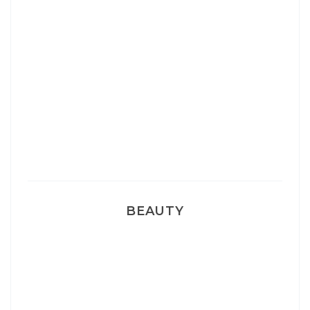
Josef Dr Martens
Sélection Léopard
Pyjamas nounours matchy
BEAUTY
Correcteur Super BB Erborian