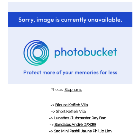
Photos:
Stéphanie
=>
Blouse Keffieh Vila
=> Short Keffieh Vila
=>
Lunettes Clubmaster Ray Ban
=>
Sandales André (25€!!!)
=>
Sac Mini Pashli Jaune Phillip Lim