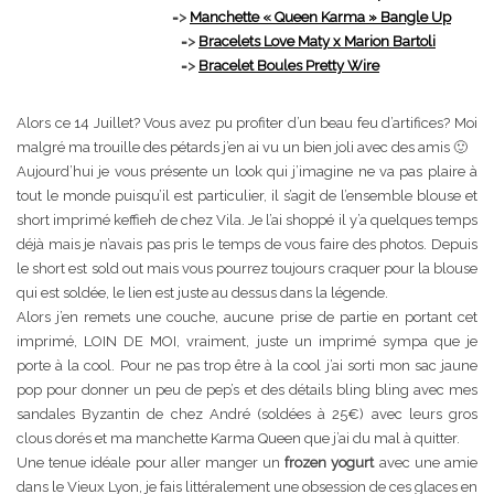
=>
Manchette « Queen Karma » Bangle Up
=>
Bracelets Love Maty x Marion Bartoli
=>
Bracelet Boules Pretty Wire
Alors ce 14 Juillet? Vous avez pu profiter d’un beau feu d’artifices? Moi
malgré ma trouille des pétards j’en ai vu un bien joli avec des amis 🙂
Aujourd’hui je vous présente un look qui j’imagine ne va pas plaire à
tout le monde puisqu’il est particulier, il s’agit de l’ensemble blouse et
short imprimé keffieh de chez Vila. Je l’ai shoppé il y’a quelques temps
déjà mais je n’avais pas pris le temps de vous faire des photos. Depuis
le short est sold out mais vous pourrez toujours craquer pour la blouse
qui est soldée, le lien est juste au dessus dans la légende.
Alors j’en remets une couche, aucune prise de partie en portant cet
imprimé, LOIN DE MOI, vraiment, juste un imprimé sympa que je
porte à la cool. Pour ne pas trop être à la cool j’ai sorti mon sac jaune
pop pour donner un peu de pep’s et des détails bling bling avec mes
sandales Byzantin de chez André (soldées à 25€) avec leurs gros
clous dorés et ma manchette Karma Queen que j’ai du mal à quitter.
Une tenue idéale pour aller manger un
frozen yogurt
avec une amie
dans le Vieux Lyon, je fais littéralement une obsession de ces glaces en