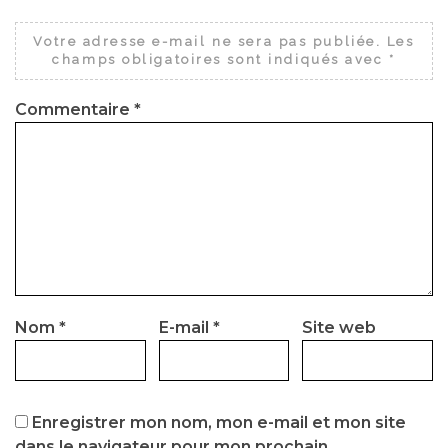
Votre adresse e-mail ne sera pas publiée.
Les
champs obligatoires sont indiqués avec
*
Commentaire
*
Nom
*
E-mail
*
Site web
Enregistrer mon nom, mon e-mail et mon site
dans le navigateur pour mon prochain