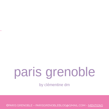
…
paris grenoble
by clémentine drn
©PARIS GRENOBLE – PARISGRENOBLEBLOG@GMAIL.COM -
MENTIONS