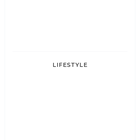
Un sourire parfait avec Dr Smile
Ma rosacée : comment je l’ai traité
LIFESTYLE
Ça va mais pas trop
Mon Post Partum