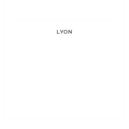
Mon accouchement
LYON
Lyon: La Villa Marx
Aperitivo & Épicerie italienne à Lyon
Lyon : Le Desjeuneur