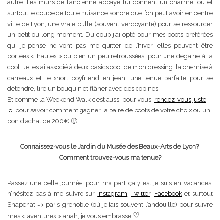
autre. Les murs de l’ancienne abbaye lui donnent un charme fou et
surtout le coupe de toute nuisance sonore que l’on peut avoir en centre
ville de Lyon, une vraie bulle (souvent verdoyante) pour se ressourcer
un petit ou long moment. Du coup j’ai opté pour mes boots préférées
qui je pense ne vont pas me quitter de l’hiver, elles peuvent être
portées « hautes » ou bien un peu retroussées, pour une dégaine à la
cool. Je les ai associé à deux basics cool de mon dressing: la chemise à
carreaux et le short boyfriend en jean, une tenue parfaite pour se
détendre, lire un bouquin et flâner avec des copines!
Et comme la Weekend Walk c’est aussi pour vous,
rendez-vous juste
ici
pour savoir comment gagner la paire de boots de votre choix ou un
bon d’achat de 200€ 🙂
Connaissez-vous le Jardin du Musée des Beaux-Arts de Lyon?
Comment trouvez-vous ma tenue?
Passez une belle journée, pour ma part ça y est je suis en vacances,
n’hésitez pas à me suivre sur
Instagram
,
Twitter
,
Facebook
et surtout
Snapchat => paris-grenoble (où je fais souvent l’andouille) pour suivre
♡
mes « aventures » ahah, je vous embrasse