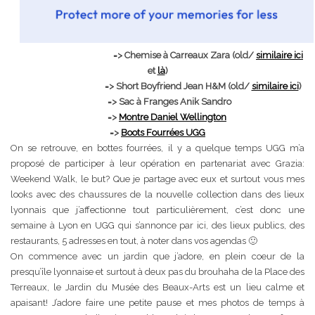
=> Chemise à Carreaux Zara (old/
similaire ici
et
là
)
=> Short Boyfriend Jean H&M (old/
similaire ici
)
=> Sac à Franges Anik Sandro
=>
Montre Daniel Wellington
=>
Boots Fourrées UGG
On se retrouve, en bottes fourrées, il y a quelque temps UGG m’a
proposé de participer à leur opération en partenariat avec Grazia:
Weekend Walk, le but? Que je partage avec eux et surtout vous mes
looks avec des chaussures de la nouvelle collection dans des lieux
lyonnais que j’affectionne tout particulièrement, c’est donc une
semaine à Lyon en UGG qui s’annonce par ici, des lieux publics, des
restaurants, 5 adresses en tout, à noter dans vos agendas 🙂
On commence avec un jardin que j’adore, en plein coeur de la
presqu’île lyonnaise et surtout à deux pas du brouhaha de la Place des
Terreaux, le Jardin du Musée des Beaux-Arts est un lieu calme et
apaisant! J’adore faire une petite pause et mes photos de temps à