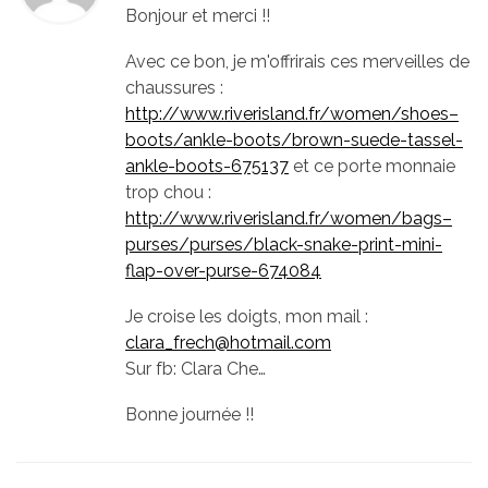
Bonjour et merci !!
Avec ce bon, je m'offrirais ces merveilles de
chaussures :
http://www.riverisland.fr/women/shoes–
boots/ankle-boots/brown-suede-tassel-
ankle-boots-675137
et ce porte monnaie
trop chou :
http://www.riverisland.fr/women/bags–
purses/purses/black-snake-print-mini-
flap-over-purse-674084
Je croise les doigts, mon mail :
clara_frech@hotmail.com
Sur fb: Clara Che…
Bonne journée !!