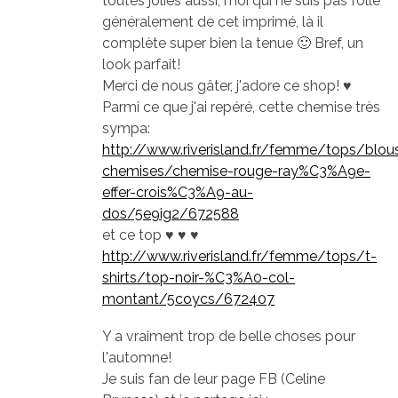
toutes jolies aussi, moi qui ne suis pas folle
généralement de cet imprimé, là il
complète super bien la tenue 🙂 Bref, un
look parfait!
Merci de nous gâter, j'adore ce shop! ♥
Parmi ce que j'ai repéré, cette chemise très
sympa:
http://www.riverisland.fr/femme/tops/blou
chemises/chemise-rouge-ray%C3%A9e-
effer-crois%C3%A9-au-
dos/5e9ig2/672588
et ce top ♥ ♥ ♥
http://www.riverisland.fr/femme/tops/t-
shirts/top-noir-%C3%A0-col-
montant/5coycs/672407
Y a vraiment trop de belle choses pour
l'automne!
Je suis fan de leur page FB (Celine