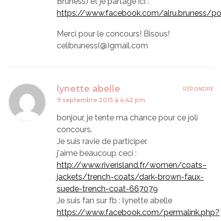
Bruness) et je partage ici :
https://www.facebook.com/alru.bruness/
Merci pour le concours! Bisous!
celibruness(@)gmail.com
lynette abelle
RÉPONDRE
9 septembre 2015 à 4:42 pm
bonjour, je tente ma chance pour ce joli
concours.
Je suis ravie de participer.
j'aime beaucoup ceci :
http://www.riverisland.fr/women/coats–
jackets/trench-coats/dark-brown-faux-
suede-trench-coat-667079
Je suis fan sur fb : lynette abelle
https://www.facebook.com/permalink.php?