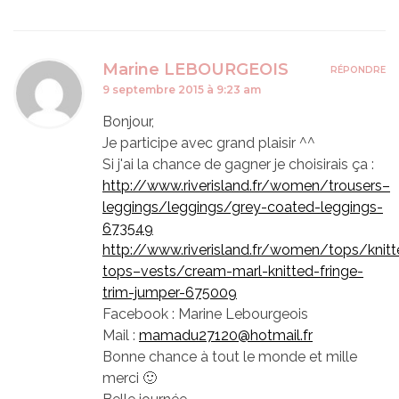
Marine LEBOURGEOIS
RÉPONDRE
9 septembre 2015 à 9:23 am
Bonjour,
Je participe avec grand plaisir ^^
Si j'ai la chance de gagner je choisirais ça :
http://www.riverisland.fr/women/trousers–
leggings/leggings/grey-coated-leggings-
673549
http://www.riverisland.fr/women/tops/knitt
tops–vests/cream-marl-knitted-fringe-
trim-jumper-675009
Facebook : Marine Lebourgeois
Mail :
mamadu27120@hotmail.fr
Bonne chance à tout le monde et mille
merci 🙂