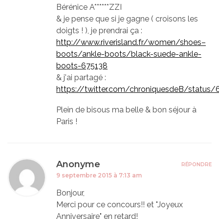
Bérénice A******ZZI
& je pense que si je gagne ( croisons les
doigts ! ), je prendrai ça :
http://www.riverisland.fr/women/shoes–
boots/ankle-boots/black-suede-ankle-
boots-675138
& j'ai partagé :
https://twitter.com/chroniquesdeB/statu
Plein de bisous ma belle & bon séjour à
Paris !
Anonyme
RÉPONDRE
9 septembre 2015 à 7:13 am
Bonjour,
Merci pour ce concours!! et "Joyeux
Anniversaire" en retard!