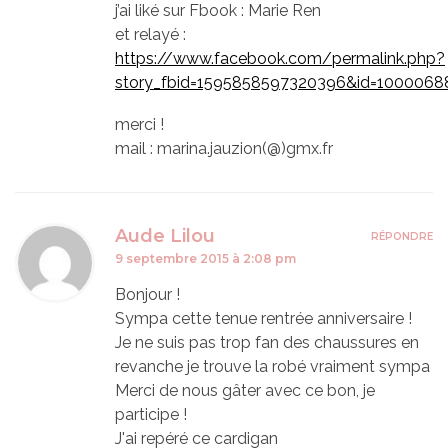
j’ai liké sur Fbook : Marie Ren
et relayé :
https://www.facebook.com/permalink.php?
story_fbid=1595858597320396&id=1000068
merci !
mail : marina.jauzion(@)gmx.fr
Aude Lilou
RÉPONDRE
9 septembre 2015 à 2:08 pm
Bonjour !
Sympa cette tenue rentrée anniversaire !
Je ne suis pas trop fan des chaussures en
revanche je trouve la robé vraiment sympa
Merci de nous gâter avec ce bon, je
participe !
J'ai repéré ce cardigan