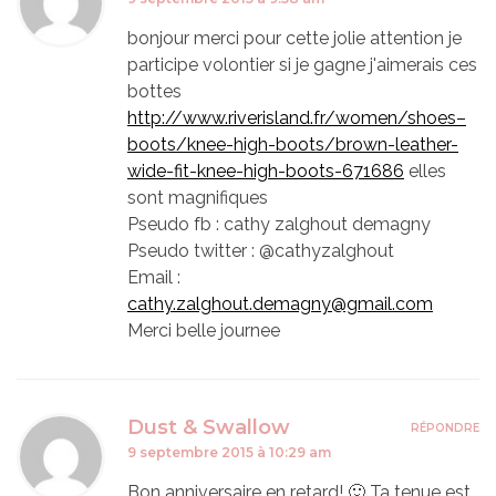
bonjour merci pour cette jolie attention je
participe volontier si je gagne j'aimerais ces
bottes
http://www.riverisland.fr/women/shoes–
boots/knee-high-boots/brown-leather-
wide-fit-knee-high-boots-671686
elles
sont magnifiques
Pseudo fb : cathy zalghout demagny
Pseudo twitter : @cathyzalghout
Email :
cathy.zalghout.demagny@gmail.com
Merci belle journee
Dust & Swallow
RÉPONDRE
9 septembre 2015 à 10:29 am
Bon anniversaire en retard! 🙂 Ta tenue est