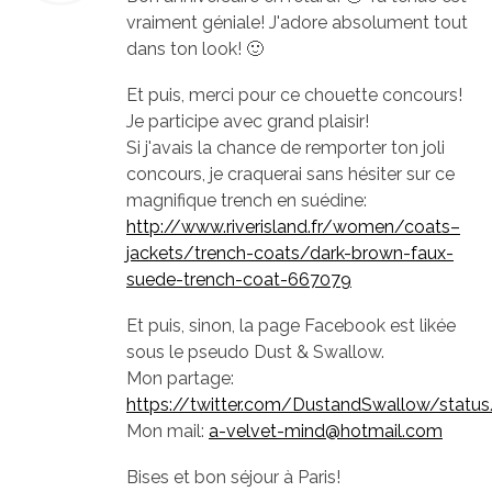
vraiment géniale! J'adore absolument tout
dans ton look! 🙂
Et puis, merci pour ce chouette concours!
Je participe avec grand plaisir!
Si j'avais la chance de remporter ton joli
concours, je craquerai sans hésiter sur ce
magnifique trench en suédine:
http://www.riverisland.fr/women/coats–
jackets/trench-coats/dark-brown-faux-
suede-trench-coat-667079
Et puis, sinon, la page Facebook est likée
sous le pseudo Dust & Swallow.
Mon partage:
https://twitter.com/DustandSwallow/sta
Mon mail:
a-velvet-mind@hotmail.com
Bises et bon séjour à Paris!