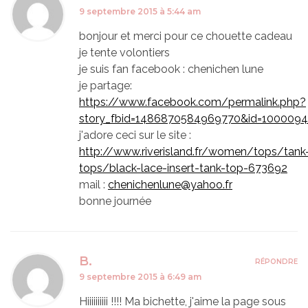
9 septembre 2015 à 5:44 am
bonjour et merci pour ce chouette cadeau
je tente volontiers
je suis fan facebook : chenichen lune
je partage:
https://www.facebook.com/permalink.php?
story_fbid=1486870584969770&id=100009
j'adore ceci sur le site :
http://www.riverisland.fr/women/tops/tank
tops/black-lace-insert-tank-top-673692
mail :
chenichenlune@yahoo.fr
bonne journée
B.
RÉPONDRE
9 septembre 2015 à 6:49 am
Hiiiiiiiiii !!!! Ma bichette, j'aime la page sous