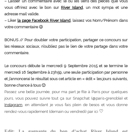
– Laisser un commentaire avec le ou les liens des pièces que vous
vous offrirez avec le bon sur
River Island
, un mot sympa et une
adresse mail valide.
– Liker
la page Facebook River Island
, laissez vos Nom/Prénom dans
votre commentaire 😉
BONUS // Pour doubler votre participation, partager ce concours sur
les réseaux sociaux, n’oubliez pas le lien de votre partage dans votre
commentaire.
Le concours débute le mercredi 9 Septembre 2015 et se termine le
mercredi 16 Septembre à 23h59, une seule participation par personne
et j’annoncerai le résultat sous cet article en « édit » les jours suivants,
bonne chance à tous 🙂
Passez une belle journée, pour ma part je file à Paris pour quelques
jours, vous pouvez suivre tout ça sur Snapchat (@paris-grenoble) et
Instagram
, en attendant je vous fais plein de besos et vous donne
♡
rendez-vous rapidement (demain ou vendredi) par ici
Edit: La gagnante du bon d’achat River Island est