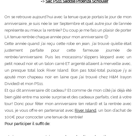
=>
Sac PS11 Saddle Proenza Schouler
On se retrouve aujourd’hui avec la tenue que je portais le jour de mon
anniversaire, je suis née le 1er Septembre et quel autre jour de l’année
représente au mieux la rentrée? Du coup je me fais un plaisir de porter
LA tenue rentrée chaque année pour mon anniversaire 🙂
Cette année quand j’ai reçu cette robe en jean, j’ai trouvé qu’elle était
justement parfaite pour cette fameuse journée de
rentrée/anniversaire. Puis les mocassins/slippers léopard avec un
petit noeud noir et un talon carré ET argenté allaient à merveille avec,
un presque total look River Island. Bon pas total-total puisque j’y ai
ajouté mon chapeau noir en laine que j’ai trouvé chez H&M (rayon
Divided) et mon PS11.
Et qui dit anniversaire dit cadeau? Et comme de mon côté j’ai déjà été
bien gâté entre ma soirée surprise et des cadeaux parfaits, c’est à votre
tour! Donc pour fêter mon anniversaire (en retard) et la rentrée avec
vous, je vous offre en partenariat avec
River Island
, un bon d’achat de
100€ pour concocter une tenue de rentrée!
Pour participer il suffit de: