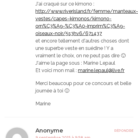
J'ai craqué sur ce kimono :
http://www.riverisland.fr/femme/manteaux-
vestes/capes–kimonos/kimono-
orn%C3%A9-%C3%A0-imprim%C3%A9-
oiseaux-noir/5s3hv6/671437
et encore tellement d'autres choses dont
une superbe veste en suédine ! Y a
vraiment le choix, on ne peut pas dire 🙂
J'aime la page sous : Marine Lepaul
Et voici mon mail :
marine.lepaul@live.fr
Merci beaucoup pour ce concours et belle
journée à toi 🙂
Marine
Anonyme
RÉPONDRE
9 septembre 2015 à 9:58 am