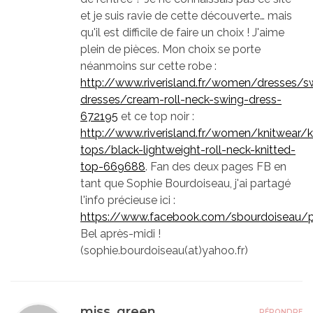
et je suis ravie de cette découverte… mais
qu'il est difficile de faire un choix ! J'aime
plein de pièces. Mon choix se porte
néanmoins sur cette robe :
http://www.riverisland.fr/women/dresses/s
dresses/cream-roll-neck-swing-dress-
672195
et ce top noir :
http://www.riverisland.fr/women/knitwear/k
tops/black-lightweight-roll-neck-knitted-
top-669688
. Fan des deux pages FB en
tant que Sophie Bourdoiseau, j'ai partagé
l'info précieuse ici :
https://www.facebook.com/sbourdoiseau
Bel après-midi !
(sophie.bourdoiseau(at)yahoo.fr)
miss_green
RÉPONDRE