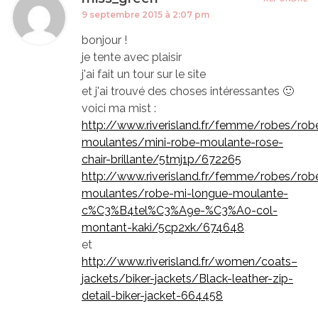
9 septembre 2015 à 2:07 pm
bonjour !
je tente avec plaisir
j'ai fait un tour sur le site
et j'ai trouvé des choses intéressantes 🙂
voici ma mist :
http://www.riverisland.fr/femme/robes/rob
moulantes/mini-robe-moulante-rose-
chair-brillante/5tmj1p/672265
http://www.riverisland.fr/femme/robes/rob
moulantes/robe-mi-longue-moulante-
c%C3%B4tel%C3%A9e-%C3%A0-col-
montant-kaki/5cp2xk/674648
et
http://www.riverisland.fr/women/coats–
jackets/biker-jackets/Black-leather-zip-
detail-biker-jacket-664458