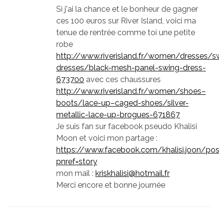
Si j'ai la chance et le bonheur de gagner
ces 100 euros sur River Island, voici ma
tenue de rentrée comme toi une petite
robe
http://www.riverisland.fr/women/dresses/s
dresses/black-mesh-panel-swing-dress-
673700
avec ces chaussures
http://www.riverisland.fr/women/shoes–
boots/lace-up–caged-shoes/silver-
metallic-lace-up-brogues-671867
Je suis fan sur facebook pseudo Khalisi
Moon et voici mon partage :
https://www.facebook.com/khalisi.joon/p
pnref=story
mon mail :
kriskhalisi@hotmail.fr
Merci encore et bonne journée