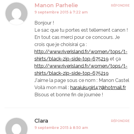
Manon Parhelie
RÉPONDRE
9 septembre 2015 à 7:22 am
Bonjour !
Le sac que tu portes est tellement canon !
En tout cas merci pour ce concours. Je
crois que je choisirai ça :
http://www.riverisland.fr/women/tops/t-
shirts/black-zip-side-top-675219
et ça
http://www.riverisland.fr/women/tops/t-
shirts/black-zip-side-top-675219
J'aime la page sous ce nom : Manon Castel
Voilà mon mail :
harajukugirl47@hotmail.fr
Bisous et bonne fin de journée !
Clara
RÉPONDRE
9 septembre 2015 à 8:50 am