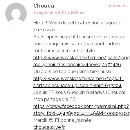
Chouca
RÉPONDRE
9 septembre 2015 à 8:58 am
Hello ! Merci de cette attention à laquelle
je m'essaie !
Alors, après un petit tour sur le site, j'avoue
que je craquerais sur ce jean dont j'adore
tout particulièrement le style :
http://www.riverisland.fr/femme/jeans/jegg
molly-noir-très-déchiré/4nevkq/673426
.
Ou alors ce top que j'aime bien aussi :
http://www.riverisland.fr/women/tops/t-
shirts/black-lace-up-side-t-shirt-677204
Je suis FB sous Gueguin Gwladys (Chouca)
Mon partage via FB :
https://www.facebook.com/permalink.php?
story_fbid=454385291411146&id=100005190
Merciiii 😉 Et bonne journée !
chouca@live.fr