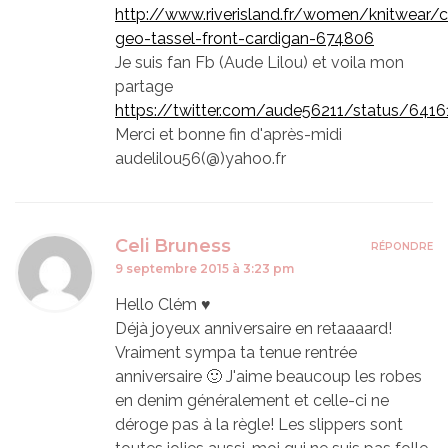
http://www.riverisland.fr/women/knitwear/
geo-tassel-front-cardigan-674806
Je suis fan Fb (Aude Lilou) et voila mon
partage
https://twitter.com/aude56211/status/64
Merci et bonne fin d'après-midi
audelilou56(@)yahoo.fr
Celi Bruness
RÉPONDRE
9 septembre 2015 à 3:23 pm
Hello Clém ♥
Déjà joyeux anniversaire en retaaaard!
Vraiment sympa ta tenue rentrée
anniversaire 🙂 J'aime beaucoup les robes
en denim généralement et celle-ci ne
déroge pas à la règle! Les slippers sont