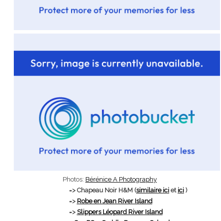
Photos:
Bérénice A Photography
=> Chapeau Noir H&M (
similaire ici
et
ici
)
=>
Robe en Jean River Island
=>
Slippers Léopard River Island