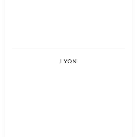
Mon Post Partum
Mon accouchement
LYON
Lyon: La Villa Marx
Aperitivo & Épicerie italienne à Lyon