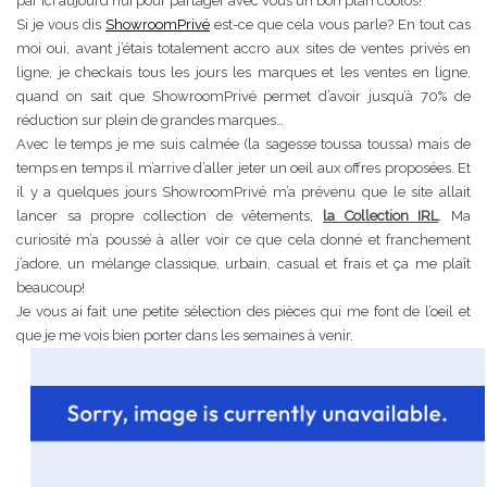
par ici aujourd’hui pour partager avec vous un bon plan coolos!
Si je vous dis
ShowroomPrivé
est-ce que cela vous parle? En tout cas
moi oui, avant j’étais totalement accro aux sites de ventes privés en
ligne, je checkais tous les jours les marques et les ventes en ligne,
quand on sait que ShowroomPrivé permet d’avoir jusqu’à 70% de
réduction sur plein de grandes marques…
Avec le temps je me suis calmée (la sagesse toussa toussa) mais de
temps en temps il m’arrive d’aller jeter un oeil aux offres proposées. Et
il y a quelques jours ShowroomPrivé m’a prévenu que le site allait
lancer sa propre collection de vêtements,
la Collection IRL
. Ma
curiosité m’a poussé à aller voir ce que cela donné et franchement
j’adore, un mélange classique, urbain, casual et frais et ça me plaît
beaucoup!
Je vous ai fait une petite sélection des pièces qui me font de l’oeil et
que je me vois bien porter dans les semaines à venir.