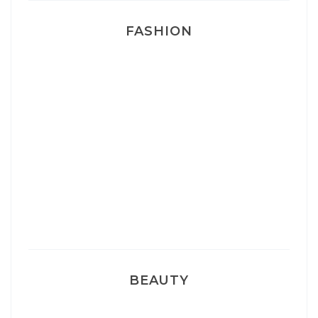
FASHION
Josef Dr Martens
Sélection Léopard
Pyjamas nounours matchy
BEAUTY