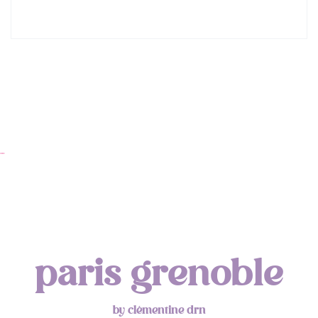
Lyon : Le Desjeuneur
…
paris grenoble
by clémentine drn