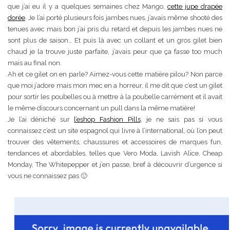
que j’ai eu il y a quelques semaines chez Mango,
cette jupe drapée
dorée
. Je l’ai porté plusieurs fois jambes nues, j’avais même shooté des
tenues avec mais bon j’ai pris du retard et depuis les jambes nues ne
sont plus de saison… Et puis là avec un collant et un gros gilet bien
chaud je la trouve juste parfaite, j’avais peur que ça fasse too much
mais au final non.
Ah et ce gilet on en parle? Aimez-vous cette matière pilou? Non parce
que moi j’adore mais mon mec en a horreur, il me dit que c’est un gilet
pour sortir les poubelles ou à mettre à la poubelle carrément et il avait
le même discours concernant un pull dans la même matière!
Je l’ai déniché sur
l’eshop Fashion Pills
, je ne sais pas si vous
connaissez c’est un site espagnol qui livre à l’international, où l’on peut
trouver des vêtements, chaussures et accessoires de marques fun,
tendances et abordables, telles que Vero Moda, Lavish Alice, Cheap
Monday, The Whitepepper et j’en passe, bref à découvrir d’urgence si
vous ne connaissez pas 🙂