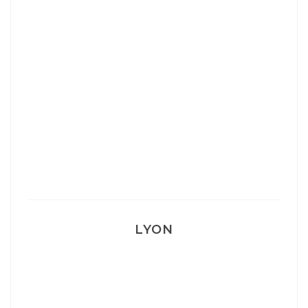
Ça va mais pas trop
Mon Post Partum
Mon accouchement
LYON
Lyon: La Villa Marx