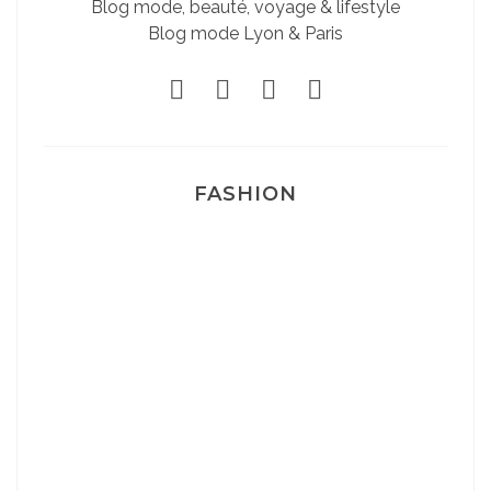
Blog mode, beauté, voyage & lifestyle
Blog mode Lyon & Paris
FASHION
Josef Dr Martens
Sélection Léopard
Pyjamas nounours matchy