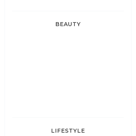
BEAUTY
Correcteur Super BB Erborian
Un sourire parfait avec Dr Smile
Ma rosacée : comment je l’ai traité
LIFESTYLE