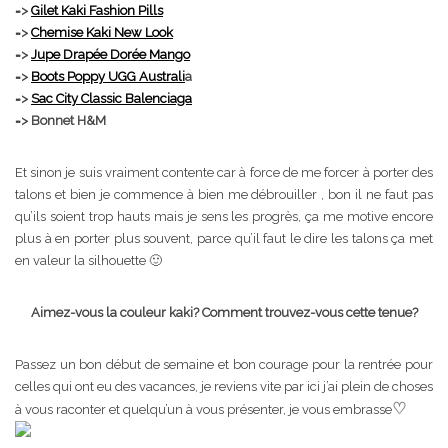
=>
Gilet Kaki Fashion Pills
=>
Chemise Kaki New Look
=>
Jupe Drapée Dorée Mango
=>
Boots Poppy UGG Australi
a
=>
Sac City Classic Balenciaga
=> Bonnet H&M
Et sinon je suis vraiment contente car à force de me forcer à porter des
talons et bien je commence à bien me débrouiller , bon il ne faut pas
qu’ils soient trop hauts mais je sens les progrès, ça me motive encore
plus à en porter plus souvent, parce qu’il faut le dire les talons ça met
en valeur la silhouette 🙂
Aimez-vous la couleur kaki? Comment trouvez-vous cette tenue?
Passez un bon début de semaine et bon courage pour la rentrée pour
celles qui ont eu des vacances, je reviens vite par ici j’ai plein de choses
♡
à vous raconter et quelqu’un à vous présenter, je vous embrasse