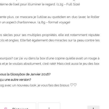
terne de l’oeil pour illuminer le regard. (1,2g – Full Size)
sente plus, ce mascara je l’utilise au quotidien en duo (avec le Roller
ner un aspect charbonneux. (4,8g – format voyage)
s siècles pour ses multiples propriétés, elle est notamment réputée
cils et ongles. Elle fait également des miracles sur la peau contre les
ourquoi? car j’ai vu dans la box d’une copine qu’elle avait un rouge à
et je le voulais absolument, c’est raté! Mais c’est aussi le jeu des box
ous la Glossybox de Janvier 2016?
çu une autre version?
♡
♡
log avec un nouveau look, je vous fais des bisous
1