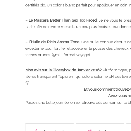
certifiés bio. Un coloris blanc parfait pour appliquer en coin in
–
Le Mascara Better Than Sex Too Faced
. Je ne vous le pré
Lash) afin de rendre mes cils un peu plus épais et leur don
–
L’Huile de Ricin Aroma Zone
. Une huile connue depuis de
excellente pour fortifier et accélérer la pousse des cheveux, 
taches brunes. (5ml – format voyage)
Mon avis sur la Glossybox de Janvier 2016?
Plutôt mitigée, p
lèvres transparent Topicrem qui coloré selon le pH des lèvres 
🙂
Et vous comment trouvez-v
Avez-vous re
Passez une belle journée, on se retrouve dès demain sur le b