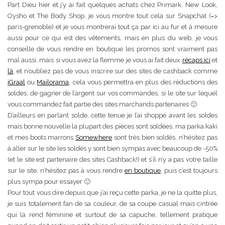
Part Dieu hier et j’y ai fait quelques achats chez Primark, New Look,
Oysho et The Body Shop, je vous montre tout cela sur Snapchat (=>
paris-grenoble) et je vous montrerai tout ça par ici au fur et à mesure
aussi pour ce qui est des vêtements, mais en plus du web, je vous
conseille de vous rendre en boutique les promos sont vraiment pas
mal aussi, mais si vous avez la flemme je vous ai fait deux
récaps ici
et
là
, et n’oubliez pas de vous inscrire sur des sites de cashback comme
iGraal
ou
Mailorama
, cela vous permettra en plus des réductions des
soldes, de gagner de l’argent sur vos commandes, si le site sur lequel
vous commandez fait partie des sites marchands partenaires 🙂
D’ailleurs en parlant solde, cette tenue je l’ai shoppé avant les soldes
mais bonne nouvelle la plupart des pièces sont soldées, ma parka kaki
et mes boots marrons
Somewhere
sont très bien soldés, n’hésitez pas
à aller sur le site les soldes y sont bien sympas avec beaucoup de -50%
(et le site est partenaire des sites Cashback!) et s’il n’y a pas votre taille
sur le site, n’hésitez pas à vous rendre
en boutique
, puis c’est toujours
plus sympa pour essayer 🙂
Pour tout vous dire depuis que j’ai reçu cette parka, je ne la quitte plus,
je suis totalement fan de sa couleur, de sa coupe casual mais cintrée
qui la rend féminine et surtout de sa capuche, tellement pratique