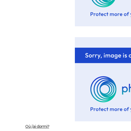
Mon accou
Lyon : Le D
Où j’ai dormi?