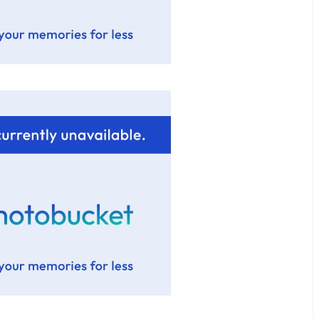
chement
esjeuneur
Lyon: La Villa Marx
Ça va mais pas trop