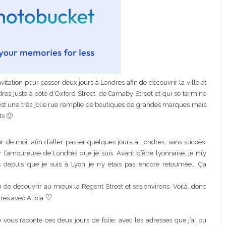
nvitation pour passer deux jours à Londres afin de découvrir la ville et
res juste à côté d’Oxford Street, de Carnaby Street et qui se termine
 est une très jolie rue remplie de boutiques de grandes marques mais
ts 🙂
 de moi, afin d’aller passer quelques jours à Londres, sans succès.
r l’amoureuse de Londres que je suis. Avant d’être lyonnaise, je m’y
 depuis que je suis à Lyon je n’y étais pas encore retournée… Ça
de découvrir au mieux la Regent Street et ses environs. Voilà, donc
♡
es avec Alicia
ours matchy
Josef Dr Martens
 vous raconte ces deux jours de folie, avec les adresses que j’ai pu