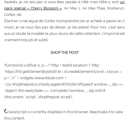
baskets, je ne sais pas si vous êtes passés à côté mais Nike a sorti
un
pack spécial « Cherry Blossom »
. Air Max 1, Air Max Thea, Rosherun,
Cortez, etc
Étant en crise aiguë de Cortez (comprendre j’en ai acheté 4 paires en 2
mois), je ne vous fais pas de dessin, je les adore! Pour moi, c’est sans
aucun doute le modèle le plus réussi de cette collection, l’imprimé est
vraiment trop joli et subtil.
SHOP THE POST
!function(d,s,id){var e, p = /^http:/.test(d.location) ? ‘http’ :
‘https’;if(!d.getElementById(id)) {e = d.createElement(s);e.id = id;e.src =
p + ‘://’ + ‘widgets.rewardstyle.com’ +
‘/js/shopthepost.js’;d.body.appendChild(e);}if(typeof window.__stp ===
‘object’) if(d.readyState === ‘complete’) {window.__stp.init();}}
(document, ‘script’, ‘shopthepost-script’);
JavaScript is currently disabled in this browser. Reactivate it to view
this content.