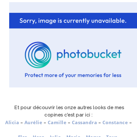
Et pour découvrir les onze autres looks de mes
copines c’est par ici :
Alicia
–
Aurélie
–
Camille
–
Cassandra
–
Constance
–
Elsa
–
Hera
–
Julie
–
Marie
–
Merys
–
Teva