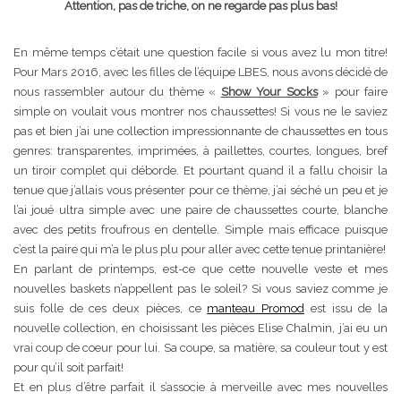
Attention, pas de triche, on ne regarde pas plus bas!
En même temps c’était une question facile si vous avez lu mon titre!
Pour Mars 2016, avec les filles de l’équipe LBES, nous avons décidé de
nous rassembler autour du thème «
Show Your Socks
» pour faire
simple on voulait vous montrer nos chaussettes! Si vous ne le saviez
pas et bien j’ai une collection impressionnante de chaussettes en tous
genres: transparentes, imprimées, à paillettes, courtes, longues, bref
un tiroir complet qui déborde. Et pourtant quand il a fallu choisir la
tenue que j’allais vous présenter pour ce thème, j’ai séché un peu et je
l’ai joué ultra simple avec une paire de chaussettes courte, blanche
avec des petits froufrous en dentelle. Simple mais efficace puisque
c’est la paire qui m’a le plus plu pour aller avec cette tenue printanière!
En parlant de printemps, est-ce que cette nouvelle veste et mes
nouvelles baskets n’appellent pas le soleil? Si vous saviez comme je
suis folle de ces deux pièces, ce
manteau Promod
est issu de la
nouvelle collection, en choisissant les pièces Elise Chalmin, j’ai eu un
vrai coup de coeur pour lui. Sa coupe, sa matière, sa couleur tout y est
pour qu’il soit parfait!
Et en plus d’être parfait il s’associe à merveille avec mes nouvelles