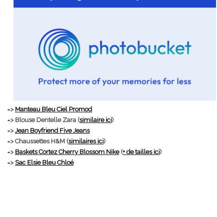
=>
Manteau Bleu Ciel Promod
=> Blouse Dentelle Zara (
similaire ici
)
=>
Jean Boyfriend Five Jeans
=> Chaussettes H&M (
similaires ici
)
=>
Baskets Cortez Cherry Blossom Nike
(
+ de tailles ici
)
=>
Sac Elsie Bleu Chloé