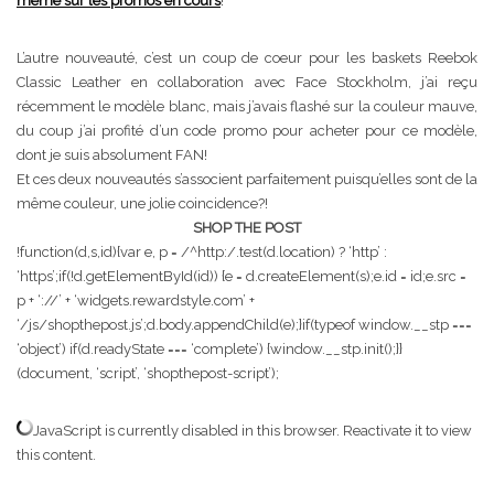
même sur les promos en cours
!
L’autre nouveauté, c’est un coup de coeur pour les baskets Reebok
Classic Leather en collaboration avec Face Stockholm, j’ai reçu
récemment le modèle blanc, mais j’avais flashé sur la couleur mauve,
du coup j’ai profité d’un code promo pour acheter pour ce modèle,
dont je suis absolument FAN!
Et ces deux nouveautés s’associent parfaitement puisqu’elles sont de la
même couleur, une jolie coincidence?!
SHOP THE POST
!function(d,s,id){var e, p = /^http:/.test(d.location) ? ‘http’ :
‘https’;if(!d.getElementById(id)) {e = d.createElement(s);e.id = id;e.src =
p + ‘://’ + ‘widgets.rewardstyle.com’ +
‘/js/shopthepost.js’;d.body.appendChild(e);}if(typeof window.__stp ===
‘object’) if(d.readyState === ‘complete’) {window.__stp.init();}}
(document, ‘script’, ‘shopthepost-script’);
JavaScript is currently disabled in this browser. Reactivate it to view
this content.