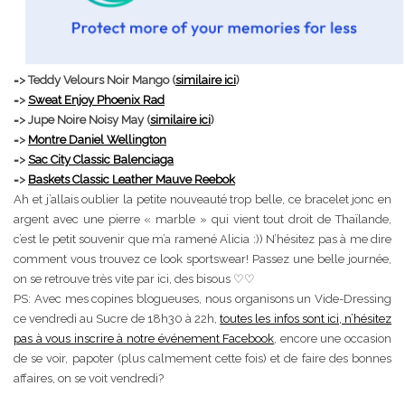
=> Teddy Velours Noir Mango (
similaire ici
)
=>
Sweat Enjoy Phoenix Rad
=> Jupe Noire Noisy May (
similaire ici
)
=>
Montre Daniel Wellington
=>
Sac City Classic Balenciaga
=>
Baskets Classic Leather Mauve Reebok
Ah et j’allais oublier la petite nouveauté trop belle, ce bracelet jonc en
argent avec une pierre « marble » qui vient tout droit de Thaïlande,
c’est le petit souvenir que m’a ramené Alicia :)) N’hésitez pas à me dire
comment vous trouvez ce look sportswear! Passez une belle journée,
on se retrouve très vite par ici, des bisous ♡♡
PS: Avec mes copines blogueuses, nous organisons un Vide-Dressing
ce vendredi au Sucre de 18h30 à 22h,
toutes les infos sont ici, n’hésitez
pas à vous inscrire à notre événement Facebook
, encore une occasion
de se voir, papoter (plus calmement cette fois) et de faire des bonnes
affaires, on se voit vendredi?