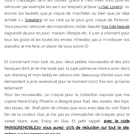
futurs craquages sans les oublier, grâce à mes listes vous pourrez
retrouver par exemple les sacs sur lesquels je bave (
=>Sac Lovers
), ou
encore les baskets que je risque de m’acheter ou bien que j’ai déjà
acheté (=>
Sneakers
) et oui c’est ça le plus gros risque de Pickture.
Vous pourrez retrouver des inspirations mode, beauté (
ma liste beauté
s’agrandit de jour en jour), maison, lifestyle etc, il y en a vraiment pour
tous les goûts et les toutes les envies. N’hésitez pas à m’indiquer vos
pseudos, je me ferai un plaisir de vous suivre 🙂
Et concernant mon look du jour, deux petites nouveautés et des jolis
basiques dont je ne me lasse pas, la jupe patineuse noire à avoir dans
son dressing et mon teddy en velours noir, beaucoup d’entre vous me
demandent si je le revends et pour le moment 1000 fois non, je l’aime
tellement!
Pour les nouveautés, j’ai craqué pour la collection capsule que ma
copine Marie Enjoy Phoenix a designé pour Rad, des sweats, des tops,
des tasses, etc. Bref plein de choses que vous avez déjà du voir! Étant
fan de la couleur lilas, je n’ai pas pu m’empêcher de craquer pour le
sweat blanc avec Enjoy en lilas. Et petit rappel,
avec le code
PARISGRENOBLE20 vous aurez -20% de réduction sur tout le site,