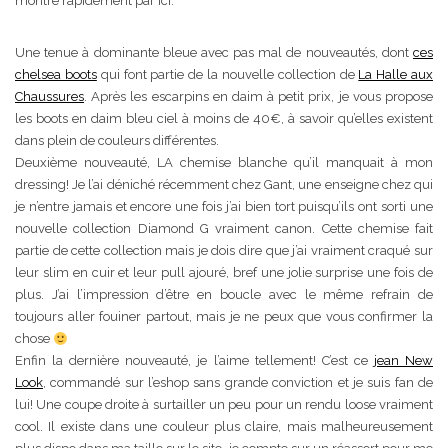
montre rapidement par ici.
Une tenue à dominante bleue avec pas mal de nouveautés, dont
ces
chelsea boots
qui font partie de la nouvelle collection de
La Halle aux
Chaussures
. Après les escarpins en daim à petit prix, je vous propose
les boots en daim bleu ciel à moins de 40€, à savoir qu’elles existent
dans plein de couleurs différentes.
Deuxième nouveauté, LA chemise blanche qu’il manquait à mon
dressing! Je l’ai déniché récemment chez Gant, une enseigne chez qui
je n’entre jamais et encore une fois j’ai bien tort puisqu’ils ont sorti une
nouvelle collection Diamond G vraiment canon. Cette chemise fait
partie de cette collection mais je dois dire que j’ai vraiment craqué sur
leur slim en cuir et leur pull ajouré, bref une jolie surprise une fois de
plus. J’ai l’impression d’être en boucle avec le même refrain de
toujours aller fouiner partout, mais je ne peux que vous confirmer la
chose
Enfin la dernière nouveauté, je l’aime tellement! C’est ce
jean New
Look
, commandé sur l’eshop sans grande conviction et je suis fan de
lui! Une coupe droite à surtailler un peu pour un rendu loose vraiment
cool. Il existe dans une couleur plus claire, mais malheureusement