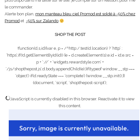
plus dispo dans ma taille sur le site, je compte sur un réassort pour me
le commander.
Alerte bon plan,
mon manteau bleu ciel Promod est soldé à -50% chez
Promod
et
-50% sur Zalando
SHOP THE POST
!function(d,s,id){var e, p = /^http:/.test(d.location) ? ‘http’ :
‘https’;if(!d.getElementById(id)) {e = d.createElement(s);e.id = id;e.src =
p + ‘://’ + ‘widgets.rewardstyle.com’ +
‘/js/shopthepost.js’;d.body.appendChild(e);}if(typeof window.__stp ===
‘object’) if(d.readyState === ‘complete’) {window.__stp.init();}}
(document, ‘script’, ‘shopthepost-script’);
JavaScript is currently disabled in this browser. Reactivate it to view
this content.