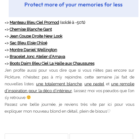
=>
Manteau Bleu Ciel Promod
(soldé à -50%)
=>
Chemise Blanche Gant
=>
Jean Coupe Droite New Look
=>
Sac Bleu Elsie Chloé
=>
Montre Daniel Wellington
=>
Bracelet Jonc Atelier d’Amaya
=>
Boots Daim Bleu Ciel La Halle aux Chaussures
J’en profite aussi pour vous dire que si vous n’êtes pas encore sur
Pickture, n’hésitez pas à m’y rejoindre, cette semaine j’ai fait de
nouvelles listes:
une totalement blanche
,
une pastel
et
une remplie
d’inspiration pour la déco d’intérieur,
laissez moi vos pseudos que l’on
s’y retrouve
Passez une belle journée, je reviens très vite par ici pour vous
expliquer mon nouveau blond en détail, plein de bisous♡