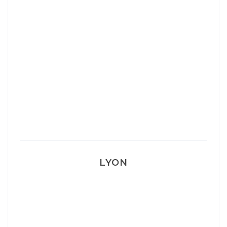
Ça va mais pas trop
Mon Post Partum
Mon accouchement
LYON
Lyon: La Villa Marx