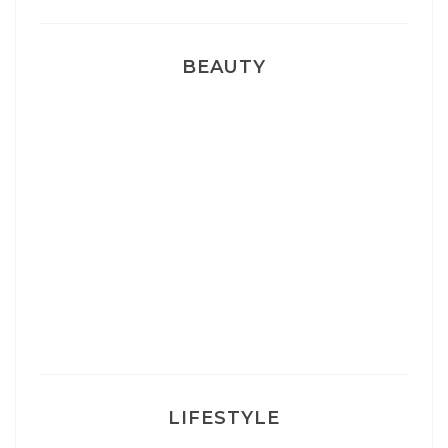
BEAUTY
Correcteur Super BB Erborian
Un sourire parfait avec Dr Smile
Ma rosacée : comment je l’ai traité
LIFESTYLE