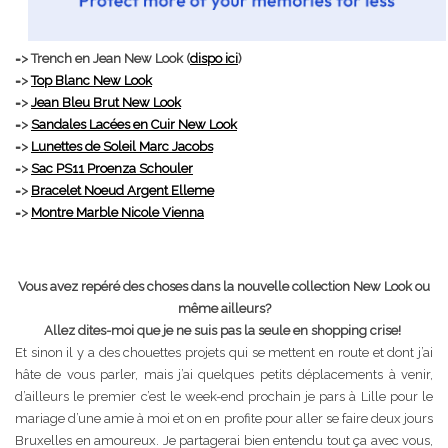
=> Trench en Jean New Look (
dispo ici
)
=>
Top Blanc New Look
=>
Jean Bleu Brut New Look
=>
Sandales Lacées en Cuir New Look
=>
Lunettes de Soleil Marc Jacobs
=>
Sac PS11 Proenza Schouler
=>
Bracelet Noeud Argent Elleme
=>
Montre Marble Nicole Vienna
Vous avez repéré des choses dans la nouvelle collection New Look ou
même ailleurs?
Allez dites-moi que je ne suis pas la seule en shopping crise!
Et sinon il y a des chouettes projets qui se mettent en route et dont j’ai
hâte de vous parler, mais j’ai quelques petits déplacements à venir,
d’ailleurs le premier c’est le week-end prochain je pars à Lille pour le
mariage d’une amie à moi et on en profite pour aller se faire deux jours
Bruxelles en amoureux. Je partagerai bien entendu tout ça avec vous,