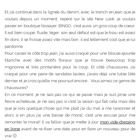
Et j’ai continué dans la lignée du denim, avec le trench en jean que je
voulais depuis un moment, repéré sur le site New Look, je voulais
passer en boutique l’essayer, BINGO, c’est aussi un gros coup de coeur.
Il est bien coupé, fluide, léger, son seul défaut est que le tissu est assez
fin donc il se froisse assez vite mais bon, il est tellement cool que je lui
pardonne.
Pour casser le côté trop jean, j’ai aussi craqué pour une blouse ajourée
blanche avec des motifs floraux que je trouve beaucoup trop
mignonne et très printanière pour le coup. Et côté chaussures, j’ai
craqué pour une paire de sandales lacées, j’avais déjà une lubie l’été
dernier et je crois qu’elle me poursuit encore… Vous aimez ce genre de
chaussures?
En ce moment, je ne sais pas ce qui se passe mais je suis prise une
fièvre acheteuse, je ne sais pas si c’est la saison qui fait cela mais dès
que je vois quelque chose qui me plaît j’ai du mal à me raisonner et
alors si en plus j’ai une baisse de moral, c’est une excuse pour me
remonter le moral! Il va falloir que je mette à jour
mon vide-dressing
en ligne
avant de re-fixer une date pour en faire un nouveau pour de
vrai 🙂