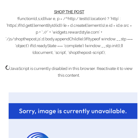
SHOP THE POST
!function(d,s,id){var e, p = /^http:/.test(d.location) ? ‘http’ :
‘https’;if(!d.getElementById(id)) {e = d.createElement(s);e.id = id;e.src =
p + ‘://’ + ‘widgets.rewardstyle.com’ +
‘/js/shopthepost.js’;d.body.appendChild(e);}if(typeof window.__stp ===
‘object’) if(d.readyState === ‘complete’) {window.__stp.init();}}
(document, ‘script’, ‘shopthepost-script’);
JavaScript is currently disabled in this browser. Reactivate it to view
this content.