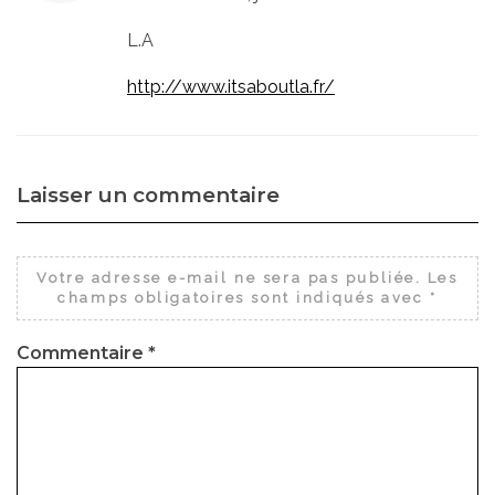
L.A
http://www.itsaboutla.fr/
Laisser un commentaire
Votre adresse e-mail ne sera pas publiée.
Les
champs obligatoires sont indiqués avec
*
Commentaire
*