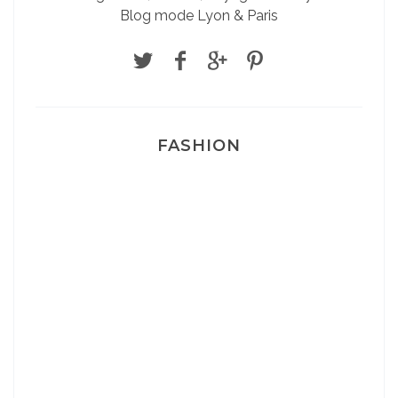
Blog mode Lyon & Paris
FASHION
Josef Dr Martens
Sélection Léopard
Pyjamas nounours matchy