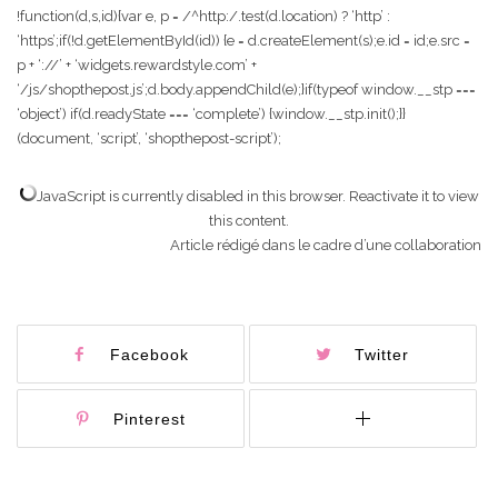
!function(d,s,id){var e, p = /^http:/.test(d.location) ? ‘http’ :
‘https’;if(!d.getElementById(id)) {e = d.createElement(s);e.id = id;e.src =
p + ‘://’ + ‘widgets.rewardstyle.com’ +
‘/js/shopthepost.js’;d.body.appendChild(e);}if(typeof window.__stp ===
‘object’) if(d.readyState === ‘complete’) {window.__stp.init();}}
(document, ‘script’, ‘shopthepost-script’);
JavaScript is currently disabled in this browser. Reactivate it to view
this content.
Article rédigé dans le cadre d’une collaboration
Facebook
Twitter
Pinterest