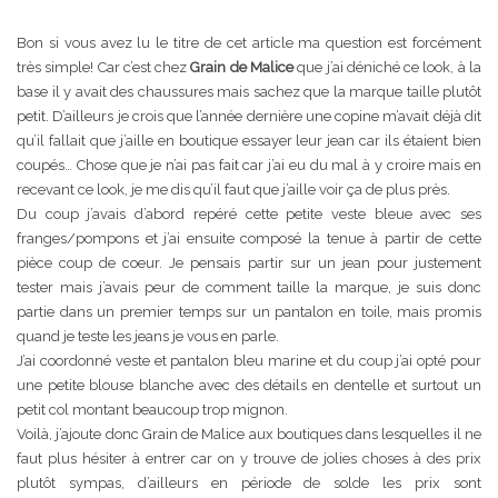
Bon si vous avez lu le titre de cet article ma question est forcément
très simple! Car c’est chez
Grain de Malice
que j’ai déniché ce look, à la
base il y avait des chaussures mais sachez que la marque taille plutôt
petit. D’ailleurs je crois que l’année dernière une copine m’avait déjà dit
qu’il fallait que j’aille en boutique essayer leur jean car ils étaient bien
coupés… Chose que je n’ai pas fait car j’ai eu du mal à y croire mais en
recevant ce look, je me dis qu’il faut que j’aille voir ça de plus près.
Du coup j’avais d’abord repéré cette petite veste bleue avec ses
franges/pompons et j’ai ensuite composé la tenue à partir de cette
pièce coup de coeur. Je pensais partir sur un jean pour justement
tester mais j’avais peur de comment taille la marque, je suis donc
partie dans un premier temps sur un pantalon en toile, mais promis
quand je teste les jeans je vous en parle.
J’ai coordonné veste et pantalon bleu marine et du coup j’ai opté pour
une petite blouse blanche avec des détails en dentelle et surtout un
petit col montant beaucoup trop mignon.
Voilà, j’ajoute donc Grain de Malice aux boutiques dans lesquelles il ne
faut plus hésiter à entrer car on y trouve de jolies choses à des prix
plutôt sympas, d’ailleurs en période de solde les prix sont