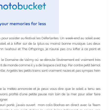
h pour assister au festival les Déferlantes. Un week-end au soleil avec
 soleil et à kiffer sur de la (plus ou moins) bonne musique. Les deux
n (wahou) et The Offsprings, je n’aurai pas cru kiffer à ce point et
adoré, le Domaine de Valmy où se déroule l’événement est vraiment très
 de monde comme il y a de l’espace c’est top. Par contre petit bémol
 ville, Argelès tes petits trains sont vraiment nazes et pas sympas hein
de la météo annoncée et je peux vous dire que le soleil a tenu ses
ons profité d’une petite pause non loin de la mer pour aller faire
igner.
ri porté, j’avais ouvert mon colis Boohoo en direct avec la Team