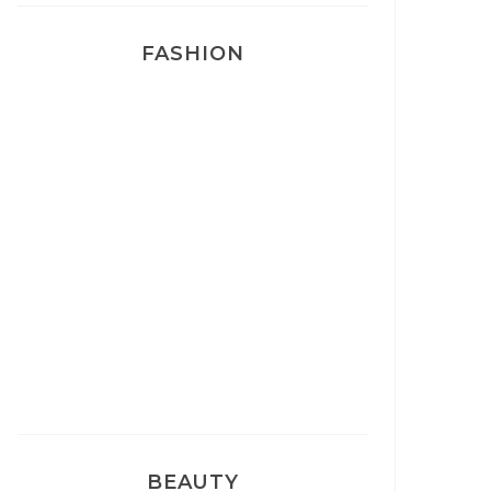
FASHION
Josef Dr Martens
Sélection Léopard
Pyjamas nounours matchy
BEAUTY