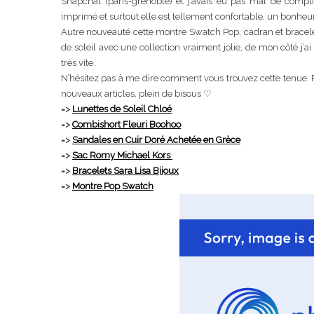
Snapchat (paris-grenoble) et j’avais eu pas mal de compli
imprimé et surtout elle est tellement confortable, un bonheur
Autre nouveauté cette montre Swatch Pop, cadran et bracelet
de soleil avec une collection vraiment jolie, de mon côté j’
très vite.
N’hésitez pas à me dire comment vous trouvez cette tenue. Pa
nouveaux articles, plein de bisous ♡
=>
Lunettes de Soleil Chloé
=>
Combishort Fleuri Boohoo
=>
Sandales en Cuir Doré Achetée en Grèce
=>
Sac Romy Michael Kors
=>
Bracelets Sara Lisa Bijoux
=>
Montre Pop Swatch