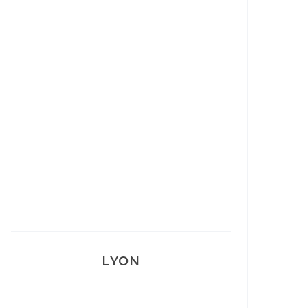
Ça va mais pas trop
Mon Post Partum
Mon accouchement
LYON