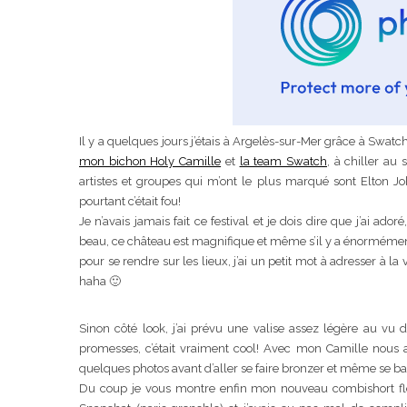
Il y a quelques jours j’étais à Argelès-sur-Mer grâce à Swatc
mon bichon Holy Camille
et
la team Swatch
, à chiller au
artistes et groupes qui m’ont le plus marqué sont Elton Joh
pourtant c’était fou!
Je n’avais jamais fait ce festival et je dois dire que j’ai 
beau, ce château est magnifique et même s’il y a énormément
pour se rendre sur les lieux, j’ai un petit mot à adresser à la
haha 🙂
Sinon côté look, j’ai prévu une valise assez légère au vu 
promesses, c’était vraiment cool! Avec mon Camille nous av
quelques photos avant d’aller se faire bronzer et même se ba
Du coup je vous montre enfin mon nouveau combishort fleu