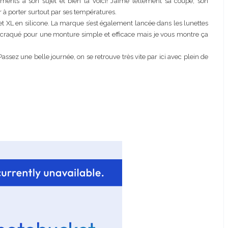
ments à son sujet et bien la voici! J’aime tellement sa coupe, son
 à porter surtout par ses températures.
 XL en silicone. La marque s’est également lancée dans les lunettes
ai craqué pour une monture simple et efficace mais je vous montre ça
ssez une belle journée, on se retrouve très vite par ici avec plein de