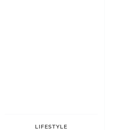
Correcteur Super BB Erborian
Un sourire parfait avec Dr
Smile
Ma rosacée : comment je l’ai
traité
LIFESTYLE