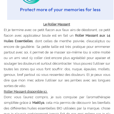
Le Roller Massant
Et je termine avec ce petit flacon aux faux airs de déodorant, ce petit
flacon avec applicateur boule est en fait un
Roller Massant aux 14
Huiles Essentielles
, dont celles de menthe poivrée, d’eucaliptus ou
encore de gaultérie. Sa petite taille est très pratique pour emmener
partout avec soi, il permet de se masser soi-même (ou si votre moitié
ou un ami veut s’y coller c’est encore plus agréable) pour apaiser et
soulager les douleurs et surtout décontracter. Vous pouvez l’utiliser sur
toutes les zones qui vous font souffrir: dos, nuque, épaules, mollets,
genoux, bref partout où vous ressentez des douleurs. Et je peux vous
dire que mon mec adore l’utiliser sur ses jambes avec ses longues
sorties de vélo.
Roller Massant disponible ici.
Donc vous l’aurez compris, je suis conquise par l’aromathérapie
simplifiée grâce à
Maëllya
, cela m’a permis de découvrir les bienfaits
des différentes huiles essentielles BIO utilisées par la marque, chose
que je n’aurais certainement jamais fait de par moi-même car je n’y