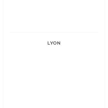
Mon accouchement
LYON
Lyon: La Villa Marx
Aperitivo & Épicerie italienne à Lyon
Lyon : Le Desjeuneur