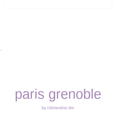
…
paris grenoble
by clémentine drn