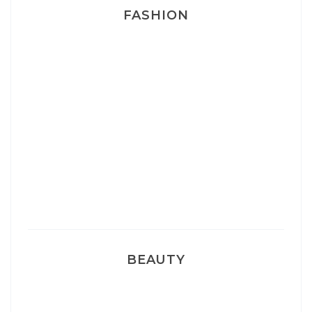
FASHION
Josef Dr Martens
Sélection Léopard
Pyjamas nounours matchy
BEAUTY