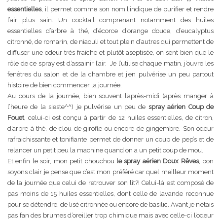
essentielles
, il permet comme son nom l’indique de purifier et rendre
l’air plus sain. Un cocktail comprenant notamment des huiles
essentielles d’arbre à thé, d’écorce d’orange douce, d’eucalyptus
citronné, de romarin, de niaouli et tout plein d’autres qui permettent de
diffuser une odeur très fraîche et plutôt aseptisée, on sent bien que le
rôle de ce spray est d’assainir l’air. Je l’utilise chaque matin, j’ouvre les
fenêtres du salon et de la chambre et j’en pulvérise un peu partout
histoire de bien commencer la journée.
Au cours de la journée, bien souvent l’après-midi (après manger à
l’heure de la sieste^^) je pulvérise un peu de
spray aérien Coup de
Fouet
, celui-ci est conçu à partir de 12 huiles essentielles, de citron,
d’arbre à thé, de clou de girofle ou encore de gingembre. Son odeur
rafraichissante et tonifiante permet de donner un coup de pep’s et de
relancer un petit peu la machine quand on a un petit coup de mou.
Et enfin le soir, mon petit chouchou
le spray aérien Doux Rêves
, bon
soyons clair je pense que c’est mon préféré car quel meilleur moment
de la journée que celui de retrouver son lit?! Celui-là est composé de
pas moins de 15 huiles essentielles, dont celle de lavande reconnue
pour se détendre, de lisé citronnée ou encore de basilic. Avant je n’étais
pas fan des brumes d’oreiller trop chimique mais avec celle-ci l’odeur