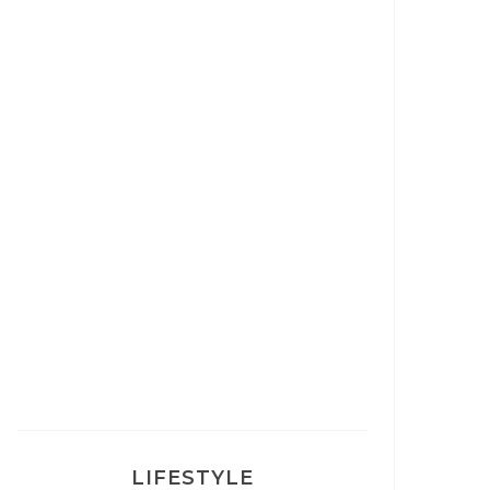
Correcteur Super BB Erborian
Un sourire parfait avec Dr
Smile
Ma rosacée : comment je l’ai
traité
LIFESTYLE