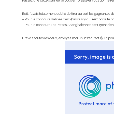
Passez une belle journée, je vous embrasse et vous donne re
Edit: j’avais totalement oublié de tirer au sort les gagnantes
– Pour le concours Balinéa c’est @instazoy qui remporte le 
– Pour le concours Les Petites Shanghaiennes c’est @charlene
Bravo à toutes les deux, envoyez moi un Instadirect 😉 Et pou