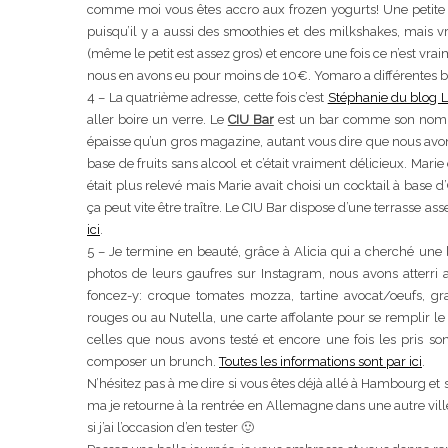
comme moi vous êtes accro aux frozen yogurts! Une petite 
puisqu’il y a aussi des smoothies et des milkshakes, mais 
(même le petit est assez gros) et encore une fois ce n’est vr
nous en avons eu pour moins de 10€. Yomaro a différentes 
4 – La quatrième adresse, cette fois c’est
Stéphanie du blog 
aller boire un verre. Le
CIU Bar
est un bar comme son nom l’i
épaisse qu’un gros magazine, autant vous dire que nous avons
base de fruits sans alcool et c’était vraiment délicieux. Marie
était plus relevé mais Marie avait choisi un cocktail à base d’
ça peut vite être traître. Le CIU Bar dispose d’une terrasse a
ici
.
5 – Je termine en beauté, grâce à Alicia qui a cherché un
photos de leurs gaufres sur Instagram, nous avons atterri
foncez-y: croque tomates mozza, tartine avocat/oeufs, gra
rouges ou au Nutella, une carte affolante pour se remplir l
celles que nous avons testé et encore une fois les pris s
composer un brunch.
Toutes les informations sont par ici
.
N’hésitez pas à me dire si vous êtes déjà allé à Hambourg et 
ma je retourne à la rentrée en Allemagne dans une autre vil
si j’ai l’occasion d’en tester 🙂