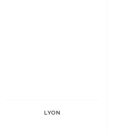
Ça va mais pas trop
Mon Post Partum
Mon accouchement
LYON