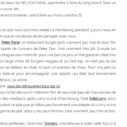
lé (pour les WC d’Ali haha), apprendre à faire du long board, faire un
cuivre, etc.
et enrichissante, c’est à faire au moins une fois 🙂
e et que nous sommes restées à Hambourg pendant 3 jours nous en
ien que je me devais de les partager avec vous.
t
Peter Pane
, un restaurant burger/grill vraiment pas mal du tout. Par
rer de l’univers de Peter Pan, c’est vraiment très joli. Ensuite les
logueuses m’ont dit, pour ma part j’ai pris un thé glacé et c’était très
n large choix de burgers veggies et ça c’est top, ce n’est pas le cas
 se battent en duel, ici tout un éventail de choix. Pour ma part j’ai
e folie et pour accompagner une salade, qui était tout bonnement
essus, j’ai adoré.
agne,
vous les retrouverez tous par ici
.
us l’a fait découvrir! Attention fan de saucisse (pas de mauvais jeu de
’un des meilleurs spots curry wurst d’Hambourg. C’est
Edelcurry,
alors
 goutant ce plat que je n’étais pas forcément une adepte du curry wurst
e genre de plat, allez-y les yeux fermés, c’est vraiment pas cher et bon.
 deux préférées. C’est chez
Yomaro
, une adresse à noter cette fois-ci si