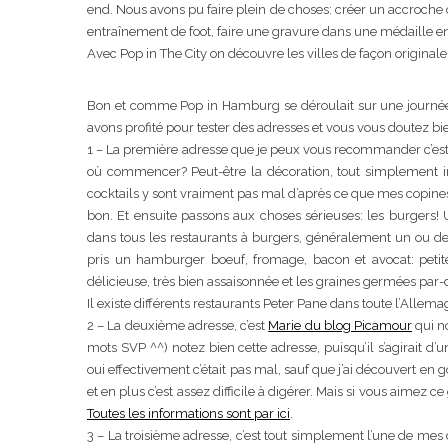
end. Nous avons pu faire plein de choses: créer un accroche c
entraînement de foot, faire une gravure dans une médaille en 
Avec Pop in The City on découvre les villes de façon originale 
Bon et comme Pop in Hamburg se déroulait sur une journé
avons profité pour tester des adresses et vous vous doutez b
1 – La première adresse que je peux vous recommander c’es
où commencer? Peut-être la décoration, tout simplement inspi
cocktails y sont vraiment pas mal d’après ce que mes copines b
bon. Et ensuite passons aux choses sérieuses: les burgers! U
dans tous les restaurants à burgers, généralement un ou deux
pris un hamburger boeuf, fromage, bacon et avocat: petit
délicieuse, très bien assaisonnée et les graines germées par-d
Il existe différents restaurants Peter Pane dans toute l’Allem
2 – La deuxième adresse, c’est
Marie du blog Picamour
qui no
mots SVP ^^) notez bien cette adresse, puisqu’il s’agirait d
oui effectivement c’était pas mal, sauf que j’ai découvert en
et en plus c’est assez difficile à digérer. Mais si vous aimez c
Toutes les informations sont par ici
.
3 – La troisième adresse, c’est tout simplement l’une de mes