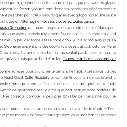
boutique mignonnette, où l’on vous sert pas que des yaourts glacés
vraiment les frozen yogurts sont déments, servis très généreusement
aiment pas cher, pour deux yaourts glacés avec 3 toppings et une sauce
boutiques en Allemagne, v
ous les trouverez toutes par ici
.
Louise Grenadine
qui nous a proposé de se joindre à elle et Marie pour
ndique avec un choix totalement fou de cocktail, la carte est aussi
 mis un peu de temps à faire notre choix. Alicia et moi avions pris à
 et Stéphanie avaient pris des cocktails à base d’alcool, celui de Marie
Oréo et c’était vraiment très bon, on ne sentait pas l’alcool, par contre
ssez agréable puisque au bord d’un lac.
Toutes les informations sont par
e bonne adresse pour bruncher le dimanche midi. Après avoir vu des
 au
Nord Coast Coffe Roastery
et wahou! Si vous aimez les brunchs,
nola/fromage blanc, café latté, chocolat chaud, gaufre aux fruits
e ventre de gourmandises. Je crois que c’est mon adresse préférée de
ont très corrects, compter à peu près 20/25€ par personne pour se
si vous connaissez ces adresses ou si vous en avez testé d’autres! Pour
le et je ne manquerai pas de partager avec vous mes bonnes adresses