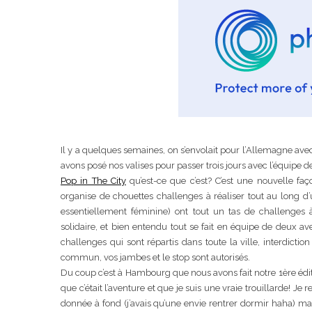
Il y a quelques semaines, on s’envolait pour l’Allemagne av
avons posé nos valises pour passer trois jours avec l’équipe 
Pop in The City
qu’est-ce que c’est? C’est une nouvelle fa
organise de chouettes challenges à réaliser tout au long d
essentiellement féminine) ont tout un tas de challenges à 
solidaire, et bien entendu tout se fait en équipe de deux av
challenges qui sont répartis dans toute la ville, interdicti
commun, vos jambes et le stop sont autorisés.
Du coup c’est à Hambourg que nous avons fait notre 1ère éditio
que c’était l’aventure et que je suis une vraie trouillarde! Je
donnée à fond (j’avais qu’une envie rentrer dormir haha) ma