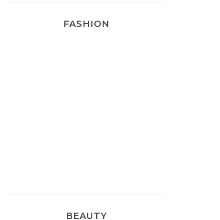
FASHION
Josef Dr Martens
Sélection Léopard
Pyjamas nounours matchy
BEAUTY