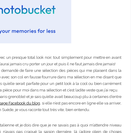
vec un presque total look noir, tout simplement pour mettre en avant
ours matchy
Josef Dr Martens
aurai jamais cru porter un jour et puis il ne faut jamais dire jamais!
 demandé de faire une sélection des pièces qui me plaisent dans la
veste avec son col en fausse fourrure dans ma sélection en me disant que
s qu’elle serait parfaite pour un petit look à la cool ou bien carrément
a pièce pour moi dans ma sélection et c’est ladite veste que j’ai reçu.
ris-grenoble) et je sais qu’elle avait beaucoup plu à certaines d’entre
 page Facebook du blog
, si elle n’est pas encore en ligne elle va arriver,
 Suède, je vous raconte tout très vite, bien entendu.
mment je l’ai
Correcteur Super BB Erborian
talienne et je dois dire que je ne savais pas à quoi m’attendre niveau
té
 n’avais pas craqué la saison dernière, là j’adore plein de choses