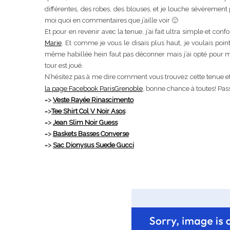
différentes, des robes, des blouses, et je louche sévèrement
moi quoi en commentaires que j’aille voir 🙂
Et pour en revenir avec la tenue, j’ai fait ultra simple et con
Marie
. Et comme je vous le disais plus haut, je voulais point
même habillée hein faut pas déconner mais j’ai opté pour mon
tour est joué.
N’hésitez pas à me dire comment vous trouvez cette tenue et s
la page Facebook ParisGrenoble
, bonne chance à toutes! Pas
Mon accou
=>
Veste Rayée Rinascimento
=>
Tee Shirt Col V Noir Asos
=>
Jean Slim Noir Guess
=>
Baskets Basses Converse
=>
Sac Dionysus Suede Gucci
Lyon : Le D