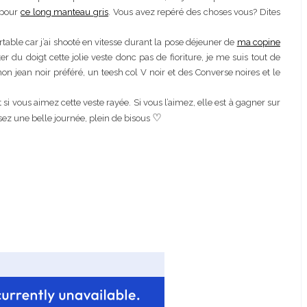
 pour
ce long manteau gris
. Vous avez repéré des choses vous? Dites
fortable car j’ai shooté en vitesse durant la pose déjeuner de
ma copine
er du doigt cette jolie veste donc pas de fioriture, je me suis tout de
 jean noir préféré, un teesh col V noir et des Converse noires et le
i vous aimez cette veste rayée. Si vous l’aimez, elle est à gagner sur
♡
sez une belle journée, plein de bisous
chement
Ça va mais pas trop
esjeuneur
Lyon: La Villa Marx