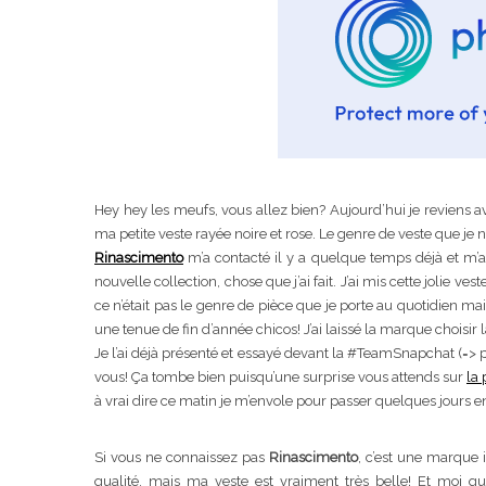
Hey hey les meufs, vous allez bien? Aujourd’hui je reviens a
Pyjamas noun
ma petite veste rayée noire et rose. Le genre de veste que je n’
Rinascimento
m’a contacté il y a quelque temps déjà et m’a
nouvelle collection, chose que j’ai fait. J’ai mis cette jolie 
ce n’était pas le genre de pièce que je porte au quotidien mai
une tenue de fin d’année chicos! J’ai laissé la marque choisir l
Je l’ai déjà présenté et essayé devant la #TeamSnapchat (=> pa
vous! Ça tombe bien puisqu’une surprise vous attends sur
la
à vrai dire ce matin je m’envole pour passer quelques jours en
Ma rosacée : co
Si vous ne connaissez pas
Rinascimento
, c’est une marque i
trai
qualité, mais ma veste est vraiment très belle! Et moi qui