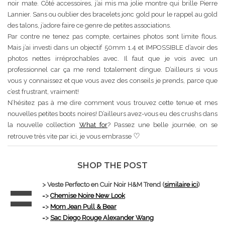
noir mate. Côté accessoires, j’ai mis ma jolie montre qui brille Pierre
Lannier. Sans ou oublier des bracelets jonc gold pour le rappel au gold
des talons, j’adore faire ce genre de petites associations.
Par contre ne tenez pas compte, certaines photos sont limite flous.
Mais j’ai investi dans un objectif 50mm 1.4 et IMPOSSIBLE d’avoir des
photos nettes irréprochables avec. Il faut que je vois avec un
professionnel car ça me rend totalement dingue. D’ailleurs si vous
vous y connaissez et que vous avez des conseils je prends, parce que
c’est frustrant, vraiment!
N’hésitez pas à me dire comment vous trouvez cette tenue et mes
nouvelles petites boots noires! D’ailleurs avez-vous eu des crushs dans
la nouvelle collection
What for
? Passez une belle journée, on se
♡
retrouve très vite par ici, je vous embrasse
SHOP THE POST
=
> Veste Perfecto en Cuir Noir H&M Trend (
similaire ici
)
=>
Chemise Noire New Look
=>
Mom Jean Pull & Bear
=>
Sac Diego Rouge Alexander Wang