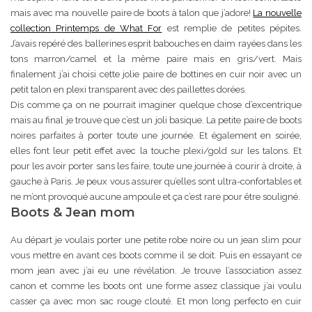
mais avec ma nouvelle paire de boots à talon que j’adore!
La nouvelle
collection Printemps de What For
est remplie de petites pépites.
J’avais repéré des ballerines esprit babouches en daim rayées dans les
tons marron/camel et la même paire mais en gris/vert. Mais
finalement j’ai choisi cette jolie paire de bottines en cuir noir avec un
petit talon en plexi transparent avec des paillettes dorées.
Dis comme ça on ne pourrait imaginer quelque chose d’excentrique
mais au final je trouve que c’est un joli basique. La petite paire de boots
noires parfaites à porter toute une journée. Et également en soirée,
elles font leur petit effet avec la touche plexi/gold sur les talons. Et
pour les avoir porter sans les faire, toute une journée à courir à droite, à
gauche à Paris. Je peux vous assurer qu’elles sont ultra-confortables et
ne m’ont provoqué aucune ampoule et ça c’est rare pour être souligné.
Boots & Jean mom
Au départ je voulais porter une petite robe noire ou un jean slim pour
vous mettre en avant ces boots comme il se doit. Puis en essayant ce
mom jean avec j’ai eu une révélation. Je trouve l’association assez
canon et comme les boots ont une forme assez classique j’ai voulu
casser ça avec mon sac rouge clouté. Et mon long perfecto en cuir