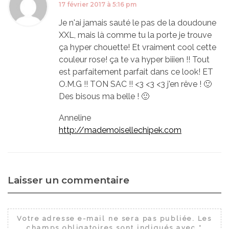
17 février 2017 à 5:16 pm
Je n'ai jamais sauté le pas de la doudoune
XXL, mais là comme tu la porte je trouve
ça hyper chouette! Et vraiment cool cette
couleur rose! ça te va hyper biiien !! Tout
est parfaitement parfait dans ce look! ET
O.M.G !! TON SAC !! <3 <3 <3 j'en rêve ! 🙂
Des bisous ma belle ! 🙂
Anneline
http://mademoisellechipek.com
Laisser un commentaire
Votre adresse e-mail ne sera pas publiée.
Les
champs obligatoires sont indiqués avec
*