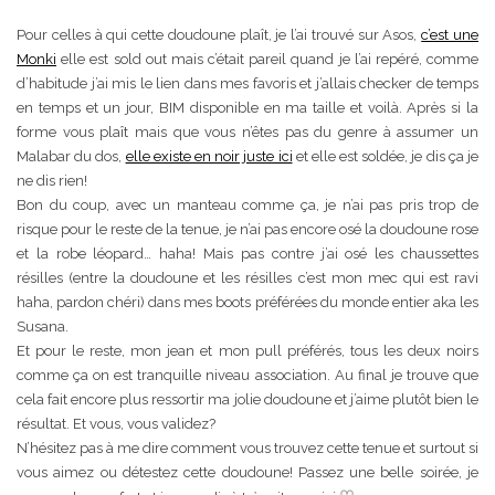
Pour celles à qui cette doudoune plaît, je l’ai trouvé sur Asos,
c’est une
Monki
elle est sold out mais c’était pareil quand je l’ai repéré, comme
d’habitude j’ai mis le lien dans mes favoris et j’allais checker de temps
en temps et un jour, BIM disponible en ma taille et voilà. Après si la
forme vous plaît mais que vous n’êtes pas du genre à assumer un
Malabar du dos,
elle existe en noir juste ici
et elle est soldée, je dis ça je
ne dis rien!
Bon du coup, avec un manteau comme ça, je n’ai pas pris trop de
risque pour le reste de la tenue, je n’ai pas encore osé la doudoune rose
et la robe léopard… haha! Mais pas contre j’ai osé les chaussettes
résilles (entre la doudoune et les résilles c’est mon mec qui est ravi
haha, pardon chéri) dans mes boots préférées du monde entier aka les
Susana.
Et pour le reste, mon jean et mon pull préférés, tous les deux noirs
comme ça on est tranquille niveau association. Au final je trouve que
cela fait encore plus ressortir ma jolie doudoune et j’aime plutôt bien le
résultat. Et vous, vous validez?
N’hésitez pas à me dire comment vous trouvez cette tenue et surtout si
vous aimez ou détestez cette doudoune! Passez une belle soirée, je