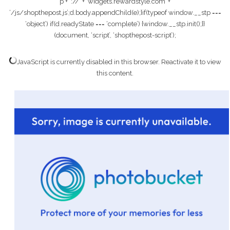
p + ‘://’ + ‘widgets.rewardstyle.com’ +
‘/js/shopthepost.js’;d.body.appendChild(e);}if(typeof window.__stp ===
‘object’) if(d.readyState === ‘complete’) {window.__stp.init();}}
(document, ‘script’, ‘shopthepost-script’);
JavaScript is currently disabled in this browser. Reactivate it to view
this content.