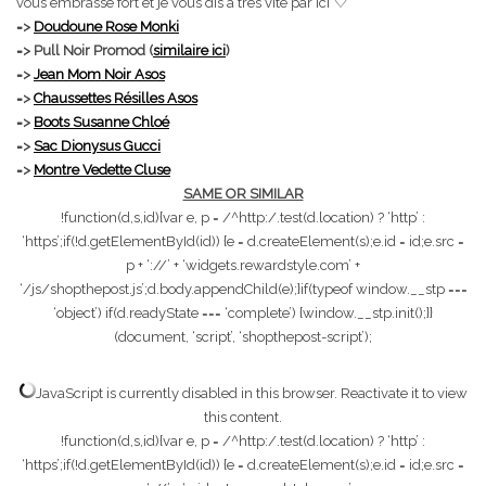
♡
vous embrasse fort et je vous dis à très vite par ici
=>
Doudoune Rose Monki
=> Pull Noir Promod (
similaire ici
)
=>
Jean Mom Noir Asos
=>
Chaussettes Résilles Asos
=>
Boots Susanne Chloé
=>
Sac Dionysus Gucci
=>
Montre Vedette Cluse
SAME OR SIMILAR
!function(d,s,id){var e, p = /^http:/.test(d.location) ? ‘http’ :
‘https’;if(!d.getElementById(id)) {e = d.createElement(s);e.id = id;e.src =
p + ‘://’ + ‘widgets.rewardstyle.com’ +
‘/js/shopthepost.js’;d.body.appendChild(e);}if(typeof window.__stp ===
‘object’) if(d.readyState === ‘complete’) {window.__stp.init();}}
(document, ‘script’, ‘shopthepost-script’);
JavaScript is currently disabled in this browser. Reactivate it to view
this content.
!function(d,s,id){var e, p = /^http:/.test(d.location) ? ‘http’ :
‘https’;if(!d.getElementById(id)) {e = d.createElement(s);e.id = id;e.src =