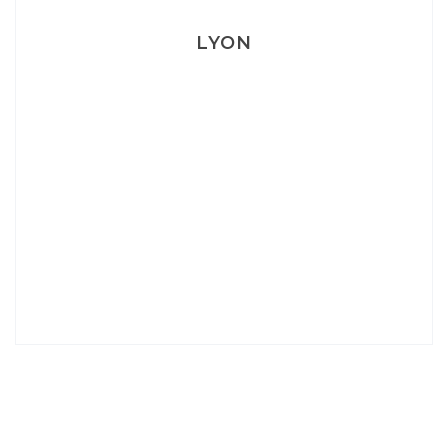
LYON
Lyon: La Villa Marx
Aperitivo & Épicerie italienne à Lyon
Lyon : Le Desjeuneur