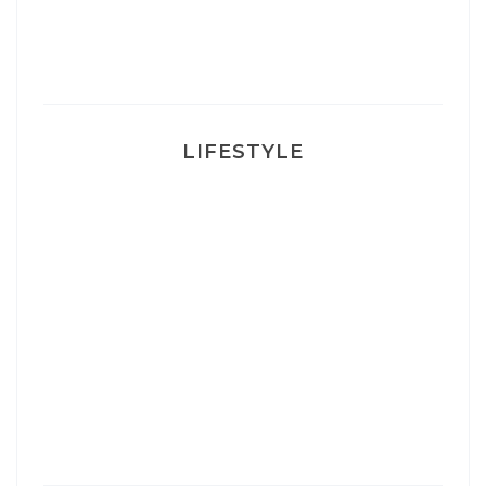
Ma rosacée : comment je l’ai traité
LIFESTYLE
Ça va mais pas trop
Mon Post Partum
Mon accouchement