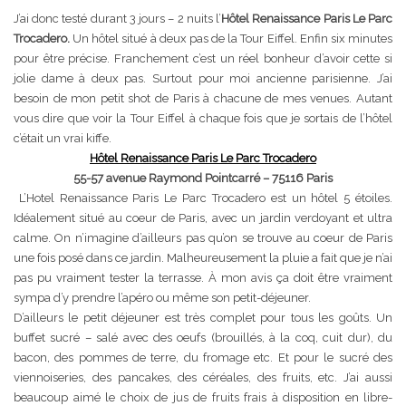
J’ai donc testé durant 3 jours – 2 nuits l’
Hôtel Renaissance Paris Le Parc
Trocadero.
Un hôtel situé à deux pas de la Tour Eiffel. Enfin six minutes
pour être précise. Franchement c’est un réel bonheur d’avoir cette si
jolie dame à deux pas. Surtout pour moi ancienne parisienne. J’ai
besoin de mon petit shot de Paris à chacune de mes venues. Autant
vous dire que voir la Tour Eiffel à chaque fois que je sortais de l’hôtel
c’était un vrai kiffe.
Hôtel Renaissance Paris Le Parc Trocadero
55-57 avenue Raymond Pointcarré – 75116 Paris
L’Hotel Renaissance Paris Le Parc Trocadero est un hôtel 5 étoiles.
Idéalement situé au coeur de Paris, avec un jardin verdoyant et ultra
calme. On n’imagine d’ailleurs pas qu’on se trouve au coeur de Paris
une fois posé dans ce jardin. Malheureusement la pluie a fait que je n’ai
pas pu vraiment tester la terrasse. À mon avis ça doit être vraiment
sympa d’y prendre l’apéro ou même son petit-déjeuner.
D’ailleurs le petit déjeuner est très complet pour tous les goûts. Un
buffet sucré – salé avec des oeufs (brouillés, à la coq, cuit dur), du
bacon, des pommes de terre, du fromage etc. Et pour le sucré des
viennoiseries, des pancakes, des céréales, des fruits, etc. J’ai aussi
beaucoup aimé le choix de jus de fruits frais à disposition en libre-