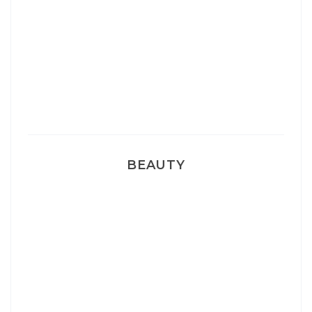
Sélection Léopard
Pyjamas nounours matchy
BEAUTY
Correcteur Super BB Erborian
Un sourire parfait avec Dr Smile