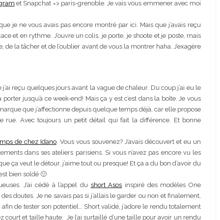
agram
et Snapchat => paris-grenoble. Je vais vous emmener avec moi
e je ne vous avais pas encore montré par ici. Mais que j’avais reçu
ce et en rythme. J’ouvre un colis, je porte, je shoote et je poste, mais
ce, de la tâcher et de l’oublier avant de vous la montrer haha. J’exagère
’ai reçu quelques jours avant la vague de chaleur. Du coup j’ai eu le
 porter jusqu’à ce week-end! Mais ça y est c’est dans la boîte. Je vous
marque que j’affectionne depuis quelque temps déjà, car elle propose
 rue. Avec toujours un petit détail qui fait la différence. Et bonne
temps de chez Idano
. Vous vous souvenez? J’avais découvert et eu un
ments dans ses ateliers parisiens. Si vous n’avez pas encore vu les
que ça veut le détour, j’aime tout ou presque! Et ça a du bon d’avoir du
st bien soldé 🙂
ueuses. J’ai cédé à l’appel du
short Asos
inspiré des modèles One
es doutes. Je ne savais pas si j’allais le garder ou non et finalement,
 afin de tester son potentiel… Short validé, j’adore le rendu totalement
ez court et taille haute. Je l’ai surtaillé d’une taille pour avoir un rendu