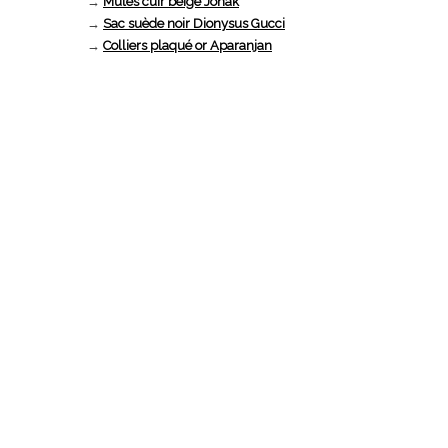
→
Mules cuir beige Jonak
→
Sac suède noir Dionysus Gucci
→
Colliers plaqué or Aparanjan