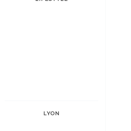
Ça va mais pas trop
Mon Post Partum
Mon accouchement
LYON