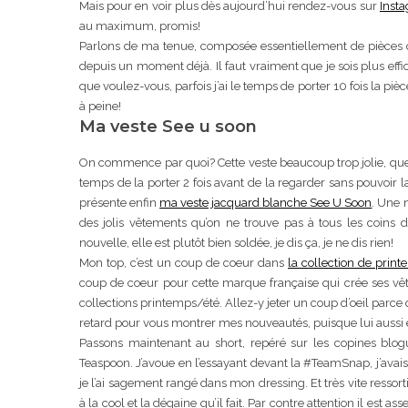
Mais pour en voir plus dès aujourd’hui rendez-vous sur
Inst
au maximum, promis!
Parlons de ma tenue, composée essentiellement de pièces qu
depuis un moment déjà. Il faut vraiment que je sois plus effica
que voulez-vous, parfois j’ai le temps de porter 10 fois la piè
à peine!
Ma veste See u soon
On commence par quoi? Cette veste beaucoup trop jolie, que j
temps de la porter 2 fois avant de la regarder sans pouvoir la
présente enfin
ma veste jacquard blanche See U Soon
. Une 
des jolis vêtements qu’on ne trouve pas à tous les coins de
nouvelle, elle est plutôt bien soldée, je dis ça, je ne dis rien!
Mon top, c’est un coup de coeur dans
la collection de prin
coup de coeur pour cette marque française qui crée ses vête
collections printemps/été. Allez-y jeter un coup d’oeil parce 
retard pour vous montrer mes nouveautés, puisque lui aussi e
Passons maintenant au short, repéré sur les copines blog
Teaspoon. J’avoue en l’essayant devant la #TeamSnap, j’avais d
je l’ai sagement rangé dans mon dressing. Et très vite ressorti
à la cool et la dégaine qu’il fait. Par contre attention il est ass