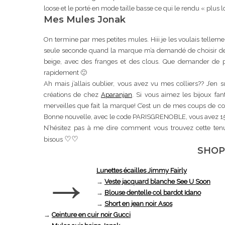
loose et le porté en mode taille basse ce qui le rendu « plus l
Mes Mules Jonak
On termine par mes petites mules. Hiii je les voulais tellem
seule seconde quand la marque m’a demandé de choisir deux 
beige, avec des franges et des clous. Que demander de pl
rapidement 🙂
Ah mais j’allais oublier, vous avez vu mes colliers?? J’e
créations de chez
Aparanjan
. Si vous aimez les bijoux fan
merveilles que fait la marque! C’est un de mes coups de coeu
Bonne nouvelle, avec le code PARISGRENOBLE, vous avez 15%
N’hésitez pas à me dire comment vous trouvez cette tenue!
♡
♡
bisous
SHOP
→
Lunettes écailles Jimmy Fairly
→
Veste jacquard blanche See U Soon
→
Blouse dentelle col bardot Idano
→
Short en jean noir Asos
→
Ceinture en cuir noir Gucci