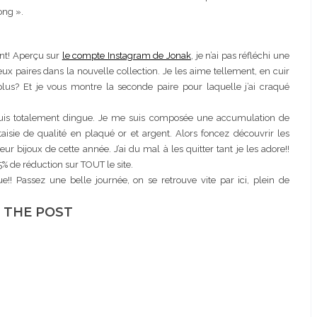
ong ».
ent! Aperçu sur
le compte Instagram de Jonak
, je n’ai pas réfléchi une
paires dans la nouvelle collection. Je les aime tellement, en cuir
us? Et je vous montre la seconde paire pour laquelle j’ai craqué
n suis totalement dingue. Je me suis composée une accumulation de
taisie de qualité en plaqué or et argent. Alors foncez découvrir les
r bijoux de cette année. J’ai du mal à les quitter tant je les adore!!
 de réduction sur TOUT le site.
! Passez une belle journée, on se retrouve vite par ici, plein de
 THE POST