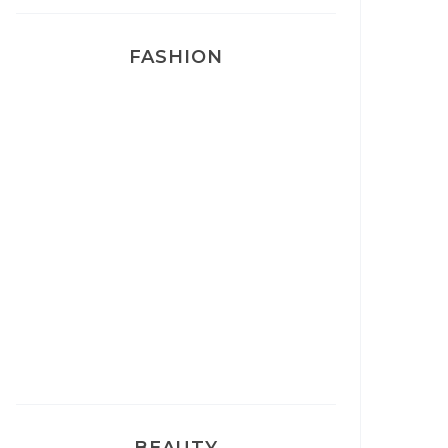
FASHION
Josef Dr Martens
Sélection Léopard
Pyjamas nounours matchy