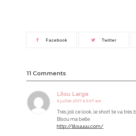
Facebook
Twitter
11 Comments
Lilou Large
6 juillet 2017 à 5:07 am
Très joli ce look, le short te va très 
Bisou ma belle
http://lilouuuu.com/