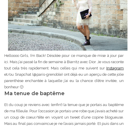
Helloooo Girls, I’m Back! Désolée pour ce manque de mise à jour par
ici. Mais j’ai passé la fin de semaine à Biarritz avec Dior. Je vous raconte
tout cela très rapidement. Mais celles qui me suivent sur
Instagram
et/ou Snapchat (@paris-grenoble) ont déjà eu un aperçu de cette jolie
parenthèse enchantée à laquelle j’ai eu la chance d’être invitée, un
bonheur 🙂
Ma tenue de baptême
Et du coup je reviens avec (enfin!) la tenue que je portais au baptême
de ma filleule. Pour l’occasion je portais une robe que j’avais acheté sur
un coup de coeur/tête en voyant un tweet d’une copine blogueuse.
Mais au final pas convaincue je ne l’avais jamais porté. Et puis dans un