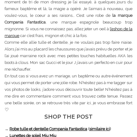
moment de tri de mon dressing je l’ai essayé, à quelques jours du
fameux baptême et là, la magie a opéré. Je l’aimais à nouveau, que
voulez-vous, le coeur a ses raisons… C’est une robe de
la marque
Compania Fantastica
, une marque espagnole beaucoup trop
mignonne. Si vous ne connaissez pas, allez jeter un oeil à
l’eshop de la
marque
car c’est frais, mignon et chic à la fois.
Comme elle allie tulle et dentelle, je ne voulais pas trop faire niaise.
Alors j’ai mis au placard les chaussures que j’avais prévu de porter et je
l’ai joué marraine rock avec mes petites touches habituelles AKA les
boots à clous. Mon sac Gucci et le jour J j’avais un perfecto en cuir pour
me réchauffer.
En tout cas si vous avez un mariage, un baptême ou autre événement
qui vous permet de porter une jolie robe. N’hésitez pas à me tagger sur
vos photos de looks, j’adore vous découvrir toute belle! N’hésitez pas à
me dire en commentaire comment vous trouvez cette tenue. Passez
une belle soirée, on se retrouve très vite par ici, je vous embrasse fort
♡
SHOP THE POST
→
Robe tulle et dentelle Compania Fantastica
(
similaire ici
)
→
Lunettes de soleil Miu Miu