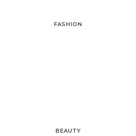
FASHION
Josef Dr Martens
Sélection Léopard
Pyjamas nounours matchy
BEAUTY