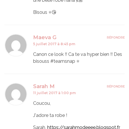
une belle robe haha 💃🏼
Bisous ⭐️😘
Maeva G
RÉPONDRE
5 juillet 2017 à 8:45 pm
Canon ce look !! Ca te va hyper bien !! Des
bisouss #teamsnap ⭐️
Sarah M
RÉPONDRE
11 juillet 2017 à 1:00 pm
Coucou,
J'adore ta robe !
Sarah,
https://sarahmodeeee.blogspot.fr