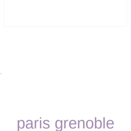
Lyon : Le Desjeuneur
…
paris grenoble