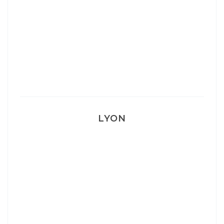
Mon Post Partum
Mon accouchement
LYON
Lyon: La Villa Marx
Aperitivo & Épicerie italienne à Lyon