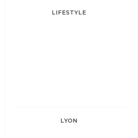
LIFESTYLE
Ça va mais pas trop
Mon Post Partum
Mon accouchement
LYON