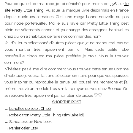
Pour ce qui est de ma robe, je l’ai déniché pour moins de 35€ sur
le
site Pretty Little Thing
. Puisque la marque livre désormais en France
depuis quelques semaines! C’est une méga bonne nouvelle ou pas
pour notre portefeuille… Moi je suis ravie car Pretty Little Thing c’est
plein de vêtements canons et ça change des enseignes habituelles
chez qui on a l’habitude de faire nos commandes, non?
J’ai d’ailleurs sélectionné d’autres pièces que je ne manquerai pas de
vous montrer très rapidement par ici. Mais cette petite robe
portefeuille citron est ma pièce préférée je crois. Vous la trouvez
comment?
N’hésitez pas à me dire comment vous trouvez cette tenue! Comme
d’habitude je vous ai fait une sélection similaire pour que vous puissiez
vous inspirer ou reproduire la tenue. J’ai poussé ma recherche et j’ai
même trouvé un modèle très similaire rayon curves chez Boohoo. On
♡
♡
se retrouve très rapidement par ici, plein de bisous
SHOP THE POST
→
Lunettes de soleil Chloé
→
Robe citron Pretty Little Thing
(
similaire ici
)
→ Sandales cuir New Look
→
Panier osier Etsy