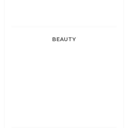
Pyjamas nounours matchy
BEAUTY
Correcteur Super BB Erborian
Un sourire parfait avec Dr Smile
Ma rosacée : comment je l’ai traité