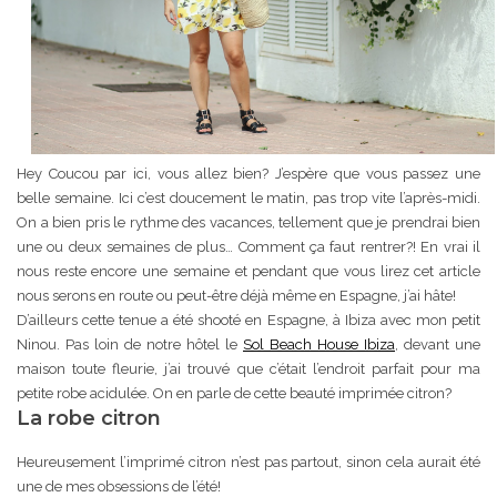
Hey Coucou par ici, vous allez bien? J’espère que vous passez une
belle semaine. Ici c’est doucement le matin, pas trop vite l’après-midi.
On a bien pris le rythme des vacances, tellement que je prendrai bien
une ou deux semaines de plus… Comment ça faut rentrer?! En vrai il
nous reste encore une semaine et pendant que vous lirez cet article
nous serons en route ou peut-être déjà même en Espagne, j’ai hâte!
D’ailleurs cette tenue a été shooté en Espagne, à Ibiza avec mon petit
Ninou. Pas loin de notre hôtel le
Sol Beach House Ibiza
, devant une
maison toute fleurie, j’ai trouvé que c’était l’endroit parfait pour ma
petite robe acidulée. On en parle de cette beauté imprimée citron?
La robe citron
Heureusement l’imprimé citron n’est pas partout, sinon cela aurait été
une de mes obsessions de l’été!