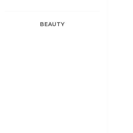
BEAUTY
Correcteur Super BB Erborian
Un sourire parfait avec Dr
Smile
Ma rosacée : comment je l’ai
traité