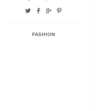
FASHION
Josef Dr Martens
Sélection Léopard
Pyjamas nounours matchy