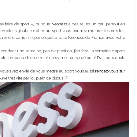
as faire de sport », puisque
Neoness
a des salles un peu partout en
le, si j’oublie d’aller au sport vous pourrez me tirer les oreilles,
 rendre dans n’importe quelle salle Neoness de France avec votre
as pendant une semaine, pas de punition, j’en ferai la semaine d’après
e, on pense bien-être et on s’y met, on se défoule! D’ailleurs quels
si vous avez envie de vous mettre au sport vous aussi
rendez-vous sur
♡
uve très vite par ici, plein de bisous