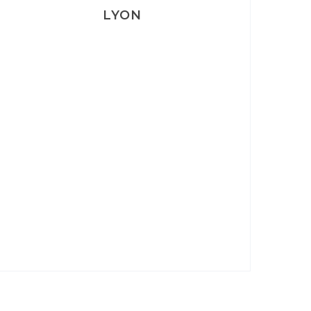
LYON
Lyon: La Villa Marx
Aperitivo & Épicerie italienne à
Lyon
Lyon : Le Desjeuneur