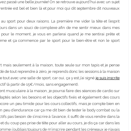
avez passé une belle journée! On se retrouve aujourd’hui avec un sujet
rentrée est bel et bien là et pour moi qui dit septembre dit nouveaux
u sport pour deux raisons. La première me vider la tête et l’esprit
toujours dans un souci de complexe afin de me sentir mieux dans mes
 pour le moment, je vous en parlerai quand je me sentirai prête et
-même et ça commence par le sport pour le bien-être et non le sport
rt mais seulement à la maison, toute seule sur mon tapis et je pense
cidé de tout reprendre à zéro, je reprends donc les sessions à la maison
out avec une salle de sport, car oui, ça y est j’ai signé
je suis inscrite
ractif (à partir de 15€/mois, sans engagement).
 musculaire à la maison, je pourrai faire des séances de cardio sur
tés selon les besoins et les objectifs fixés et également des cours
encore un peu timide pour les cours collectifs, mais je compte bien en
un peu d’endurance car ça me dit bien de tester le body combat ou la
ifs pas besoin de s’inscrire à l’avance, il suffit de vous rendre dans la
e et du coup pas prise de tête pour aller au cours, je dis ça car dans les
et comme j’oubliais toujours de m’inscrire pendant les créneaux je n’avais