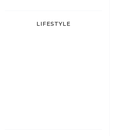
LIFESTYLE
Ça va mais pas trop
Mon Post Partum
Mon accouchement