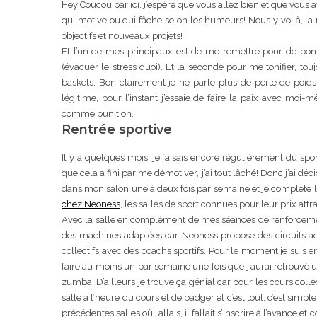
Hey Coucou par ici, j’espère que vous allez bien et que vous 
qui motive ou qui fâche selon les humeurs! Nous y voilà, la 
objectifs et nouveaux projets!
Et l’un de mes principaux est de me remettre pour de bon a
(évacuer le stress quoi). Et la seconde pour me tonifier, 
baskets. Bon clairement je ne parle plus de perte de poids
légitime, pour l’instant j’essaie de faire la paix avec moi
comme punition.
Rentrée sportive
Il y a quelques mois, je faisais encore régulièrement du spo
que cela a fini par me démotiver, j’ai tout lâché! Donc j’ai dé
dans mon salon une à deux fois par semaine et je complète le t
chez Neoness
, les salles de sport connues pour leur prix att
Avec la salle en complément de mes séances de renforcement
des machines adaptées car Neoness propose des circuits adap
collectifs avec des coachs sportifs. Pour le moment je suis 
faire au moins un par semaine une fois que j’aurai retrouvé 
zumba. D’ailleurs je trouve ça génial car pour les cours collect
salle à l’heure du cours et de badger et c’est tout, c’est simpl
précédentes salles où j’allais, il fallait s’inscrire à l’avance 