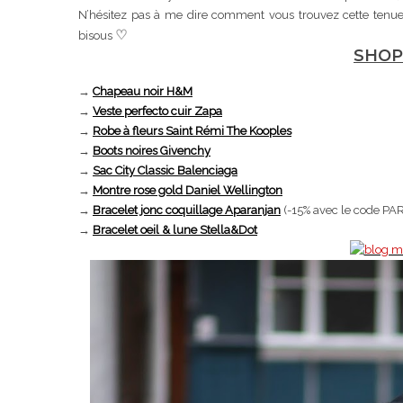
N’hésitez pas à me dire comment vous trouvez cette tenue. P
♡
bisous
SHOP
→
Chapeau noir H&M
→
Veste perfecto cuir Zapa
→
Robe à fleurs Saint Rémi The Kooples
→
Boots noires Givenchy
→
Sac City Classic Balenciaga
→
Montre rose gold Daniel Wellington
→
Bracelet jonc coquillage Aparanjan
(-15% avec le code 
→
Bracelet oeil & lune Stella&Dot