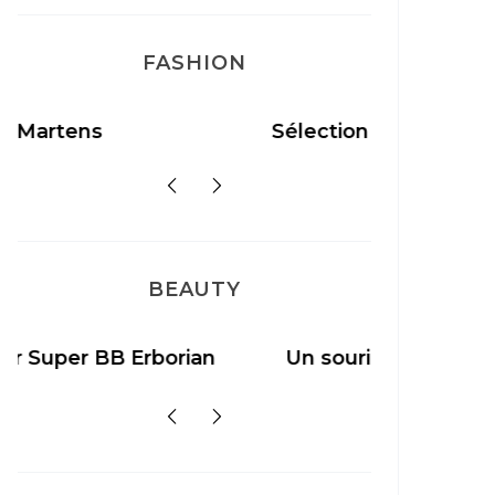
FASHION
Sélection Léopard
Pyjamas
BEAUTY
Un sourire parfait avec Dr
Ma rosac
Smile