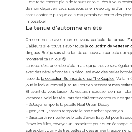
Il me reste encore plein de tenues ensoleillées à vous poste
de mon départ en vacances sous une météo digne d’un mois 
assez contente puisque cela m’a permis de porter des pièces
impossible!
La tenue d’automne en été
Mon accou
On commence avec mon nouveau perfecto de l’amour Zapa!!!
D’ailleurs si je pouvais avoir toute
la collection de vestes en
dingues. Bref je suis ultra fan de ce nouveau perfecto qui rejo
montrerai ça un jour 🙂
La robe, c’est une robe d’été mais qui je trouve sera égale
avec des détails froncés, un décolleté avec des perles brod
issue de
la collection Sunrise de chez The Kooples
. Vu la mé
joué le look automnal jusqu’au bout en ressortant mes petite
Lyon : Le D
Et avant de vous laisser. Je voulais m’excuser de mon retard
vacances. Voici les résultats des différents concours Instag
– @Josyo remporte la palette Heat Urban Decay
– @on_april_sixteen remporte le bon d’achat Aparanjan
– @isa.barth remporte les billets d’avion Easy Jet pour Essaou
Bravo les filles, envoyer un Instadirect pour qu’on échange le
autres don’t worry de très belles choses arrivent rapidement,