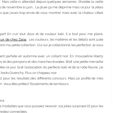
r. Mais celle-ci attendait depuis quelques semaines. Shootée la veille
de novembre à Lyon… La pluie ça me déprime mais ce jour là j’étais
 que j’avais trop envie de vous montrer mais avec la chaleur c’était
chement
Ça va mais pas trop
 En cuir tout doux et de couleur kaki. Il a tout pour me plaire.
 cuir de chez Zapa
… Les couleurs, les matières et les détails sont juste
int ma petite collection. Oui oui je collectionne les perfectos! Je vous
ment parfaite en automne avec un collant noir. En mousseline liberty
ées et des pompons et des manches évasées. Bref une petite merveille
téo ce jour là et l’association du perfecto kaki et de la robe fleurie, j’ai
s boots Givenchy. Plus un chapeau noir.
esjeuneur
Lyon: La Villa Marx
 pour les résultats des différents concours. Mais j’ai profité de mes
ram. Vous êtes prêtes? Roulements de tambours:
ira
s modalités que vous puissiez recevoir vos jolies surprises! Et pour les
 restez connectées.