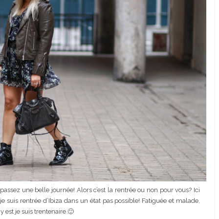
ours matchy
Josef Dr Martens
mment je l’ai
Correcteur Super BB Erborian
té
passez une belle journée! Alors c’est la rentrée ou non pour vous? Ici
 je suis rentrée d’Ibiza dans un état pas possible! Fatiguée et malade,
 est je suis trentenaire 🙂