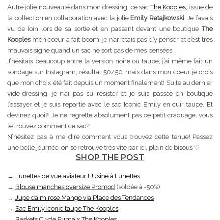
Autre jolie nouveauté dans mon dressing, ce sac
The Kooples
, issue de
la collection en collaboration avec la jolie
Emily Ratajkowski
. Je l’avais
vu de loin lors de sa sortie et en passant devant une boutique
The
Kooples
mon coeur a fait boom, je n’arrêtais pas d’y penser et c’est très
mauvais signe quand un sac ne sort pas de mes pensées…
J’hésitais beaucoup entre la version noire ou taupe, j’ai même fait un
sondage sur Instagram, résultat 50/50 mais dans mon coeur je crois
que mon choix été fait depuis un moment finalement! Suite au dernier
vide-dressing, je n’ai pas su résister et je suis passée en boutique
l’essayer et je suis repartie avec le sac Iconic Emily en cuir taupe. Et
devinez quoi?! Je ne regrette absolument pas ce petit craquage, vous
le trouvez comment ce sac?
N’hésitez pas à me dire comment vous trouvez cette tenue! Passez
une belle journée, on se retrouve très vite par ici, plein de bisous ♡
SHOP THE POST
→
Lunettes de vue aviateur L’Usine à Lunettes
→
Blouse manches oversize Promod
(soldée à -50%)
→
Jupe daim rose Mango via Place des Tendances
→
Sac Emily Iconic taupe The Kooples
→
Baskets Clyde Puma x The Kooples