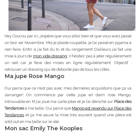
Hey Coucou par ici, j’espère que vous allez bien et que vous avez passé
un bon 1er Novembre. Moi je plaide coupable, je l’ai passé en pyjama à
rien faire. Enfin si j’ai fait du tri et du rangement! D’ailleurs j’ai fait une
mise à jours de
mon vide-dressing
, n’hésitez pas à jeter régulièrement
un oeil car je ferai des mises en ligne régulièrement. Objectif :
retrouver un dressing qui de déborde pas de tous les côtés.
Ma jupe Rose Mango
Oui parce que ce n’est pas avec mes dernières acquisitions que ça va
s’arranger! On commence par cette jupe en daim rose Mango,
introuvable en M j’ai joué ma carte joker et je l’ai déniché sur
Place des
Tendances
à ma taille. Oui parce que
Mango est revendu sur Place des
Tendances
et ça me sauve la mise très souvent quand une pièce est
sold out en ma taille sur le site.
Mon sac Emily The Kooples