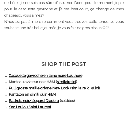
de béret, je ne suis pas sûre d’assumer. Donc pour le moment j’opte
pour la casquette gavroche et j’aime beaucoup, ça change de mes
chapeaux, vous aimez?
N’hésitez pas à me dire comment vous trouvez cette tenue. Je vous
souhaite une très belle journée, je vous fais de gros bisous ♡♡
SHOP THE POST
→
Casquette gavroche en laine noire Laulhère
→ Manteau aviateur noir H&M (
similaire ici
)
→
Pull grosse maille crème New Look
(
similaire ici
et
ici
)
→
Pantalon en simili cuir H&M
→
Baskets noir/léopard Diadora
(soldées)
→
Sac Loulou Saint Laurent