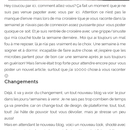
Hey coucou par ici, comment allez-vous? Ça fait un moment que je ne
suis pas venue papoter avec vous par ici. Attention ce n’est pas le
manque d’envie mais lors de ma croisière (que je vous raconte dans la
semaine) je n’avais pas de connexion assez puissante pour vous poster
quoique ce soit. Et je suis rentrée de croisière avec une grippe/sinusite
qui m’a couché toute la semaine dernière… Moi qui ai toujours un mal
fou à me reposer, là je n’ai pas vraiment eu le choix. Une semaine à me
soigner et à dormir, incapable de faire autre chose, et j’espère que les
microbes partent pour de bon car une semaine après je suis toujours
en guérison! Mais l’envie était trop forte pour attendre encore pour vous
poster un nouvel article, surtout que j’ai 10000 chose à vous raconter
🙂
Changements
Déjà, il va y avoir du changement, un tout nouveau blog va voir le jour
dans les jours/semaines à venir. Je ne sais pas trop combien de temps
ça va prendre, car on change tout: de design, de plateforme, tout, tout,
tout! J’ai hâte de pouvoir tout vous dévoiler, mais je stresse un peu
aussi!
Mais en attendant le nouveau blog, voici un nouveau look, shooté avec