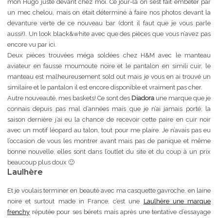
mon Hugo juste devant chez moi. Ce jour-là on s’est fait embêter par
un mec chelou, mais on était déterminé à faire nos photos devant la
devanture verte de ce nouveau bar (dont il faut que je vous parle
aussi!). Un look black&white avec que des pièces que vous n’avez pas
encore vu par ici.
Deux pièces trouvées méga soldées chez H&M avec le manteau
aviateur en fausse moumoute noire et le pantalon en simili cuir, le
manteau est malheureusement sold out mais je vous en ai trouvé un
similaire et le pantalon il est encore disponible et vraiment pas cher.
Autre nouveauté, mes baskets! Ce sont des
Diadora
une marque que je
connais depuis pas mal d’années mais que je n’ai jamais porté, la
saison dernière j’ai eu la chance de recevoir cette paire en cuir noir
avec un motif léopard au talon, tout pour me plaire. Je n’avais pas eu
l’occasion de vous les montrer avant mais pas de panique et même
bonne nouvelle, elles sont dans l’outlet du site et du coup à un prix
beaucoup plus doux 🙂
Laulhère
Et je voulais terminer en beauté avec ma casquette gavroche, en laine
noire et surtout made in France, c’est une
Laulhère une marque
frenchy
réputée pour ses bérets mais après une tentative d’essayage