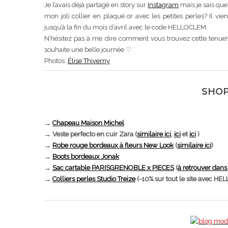
Je l’avais déjà partagé en story sur
Instagram
mais je sais que 
mon joli collier en plaqué or avec les petites perles? Il vi
jusqu’à la fin du mois d’avril avec le code HELLOCLEM.
N’hésitez pas à me dire comment vous trouvez cette tenue! On
souhaite une belle journée ♡
Photos:
Élise Thiverny
SHOP
→
Chapeau Maison Michel
→ Veste perfecto en cuir Zara (
similaire ici
,
ici
et
ici
)
→
Robe rouge bordeaux à fleurs New Look
(
similaire ici
)
→
Boots bordeaux Jonak
→
Sac cartable PARISGRENOBLE x PIECES
(
à retrouver dans
→
Colliers perles Studio Treize
(-10% sur tout le site avec H