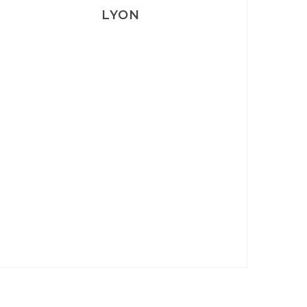
LYON
Lyon: La Villa Marx
Aperitivo & Épicerie italienne à
Lyon
Lyon : Le Desjeuneur