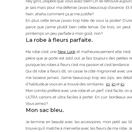
Hey girls, j’espère que vous allez bien! On se retrouve aujou
je sais mais pour ma défense j’avais beaucoup d’avance. Et il
hein, ahaha comment ça je me justifie?
En plus cette tenue j’avais trop hâte de vous la poster! D’un
parce que j’aime plutôt bien cette tenue. De trois, on peu
printemps un peu parfaite à mon goût, non?
La robe à fleurs parfaite.
Ma robe c’est une
New Look
et malheureusement elle n’est 
pièce que je porte est sold out, je fais toujours des petite
puisque les robes à fleurs c’est ma passion et c’est tendance.
Qui dit robe à fleurs dit, on casse le côté mignonnet avec une
me lasserai jamais. J’aime beaucoup trop ses zips, ses déta
d’habitude je vous en ai trouvé des similaires :
ici
,
ici
et
ici
.
Mon combo préféré avec une robe et un perf, c’est facile, on a
ULTRA canons et ultra faciles à porter. En cuir bordeaux ave
Vous aimez?
Mon sac bleu.
Je termine en beauté avec les accessoires, mon petit sac bl
trouve qu’il matche à merveille avec les fleurs de ma robe. Je c