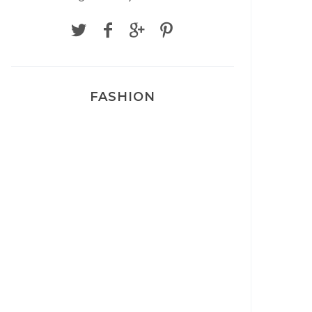
FASHION
Josef Dr Martens
Sélection Léopard
Pyjamas nounours matchy