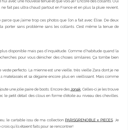
rd’hui avec une nouvelle tenue et que vois-je? Encore des collants. Oui
 ne fait pas ultra chaud partout en France et en plus la pluie revient,
e parce que j’aime trop ces photos que l’on a fait avec Élise. De deux
t la porter sans problème sans les collants. C’est même la tenue de
plus disponible mais pas d’inquiétude. Comme d’habitude quand la
s recherches pour vous dénicher des choses similaires. Ça tombe bien
 veste perfecto. La mienne est une vieille, très vieille Zara dont je ne
ils matelassés et sa dégaine encore plus en vieillissant. Mais comme
joute une jolie paire de boots. Encore des
Jonak
. Celles-ci je les trouve
c le petit détail des clous en forme d’étoile au niveau des chevilles.
eu, le cartable issu de ma collection
PARISGRENOBLE x PIECES
. Je
rois qu’ils étaient faits pour se rencontrer!