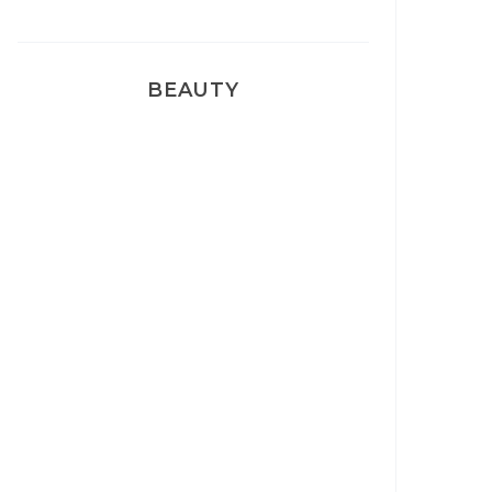
BEAUTY
Correcteur Super BB Erborian
Un sourire parfait avec Dr
Smile
Ma rosacée : comment je l’ai
traité