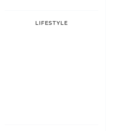
LIFESTYLE
Ça va mais pas trop
Mon Post Partum
Mon accouchement