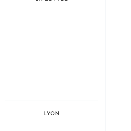
Ça va mais pas trop
Mon Post Partum
Mon accouchement
LYON