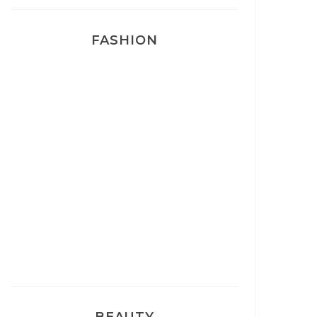
FASHION
Josef Dr Martens
Sélection Léopard
Pyjamas nounours matchy