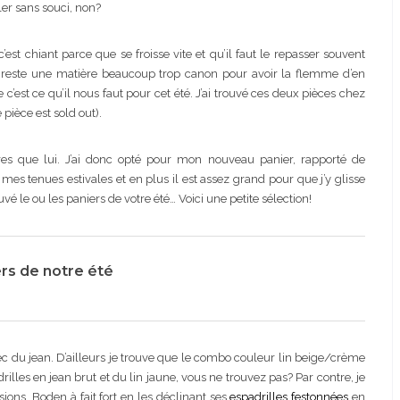
ler sans souci, non?
 chiant parce que se froisse vite et qu’il faut le repasser souvent
a reste une matière beaucoup trop canon pour avoir la flemme d’en
e c’est ce qu’il nous faut pour cet été. J’ai trouvé ces deux pièces chez
pièce est sold out).
res que lui. J’ai donc opté pour mon nouveau panier, rapporté de
s mes tenues estivales et en plus il est assez grand pour que j’y glisse
vé le ou les paniers de votre été… Voici une petite sélection!
rs de notre été
avec du jean. D’ailleurs je trouve que le combo couleur lin beige/crème
rilles en jean brut et du lin jaune, vous ne trouvez pas? Par contre, je
sions. Boden à fait fort en les déclinant ses
espadrilles festonnées
en