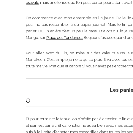
estivale
mais une tenue que l’on peut porter pour aller travail
On commence avec mon ensemble en lin jaune. Ok le lin c’est
pour ne pas ressembler à du papier journal. Mais le lin ç
parler. Du lin en été c’est un peu la base. Et alors du lin jaun
Mango, sur
Place des Tendances
(toujours l’astuce quand une 
Pour aller avec du lin, on mise sur des valeurs aussi su
Marrakech. C’est simple je ne le quitte plus. Il va avec toute
toute ma vie. Pratique et canon! Si vous n’avez pas encore trou
Les panie
Et pour terminer la tenue, on n’hésite pas à associer le lin 
et jean est parfait. Et ça fonctionne aussi bien avec mes espad
suis à la limite d’acheter mes espadrilles dans toutes les ver