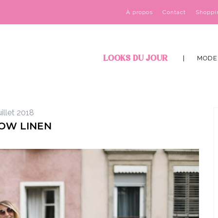
À propos
Contact
Shoppi
LOOKS DU JOUR
MODE
uillet 2018
OW LINEN