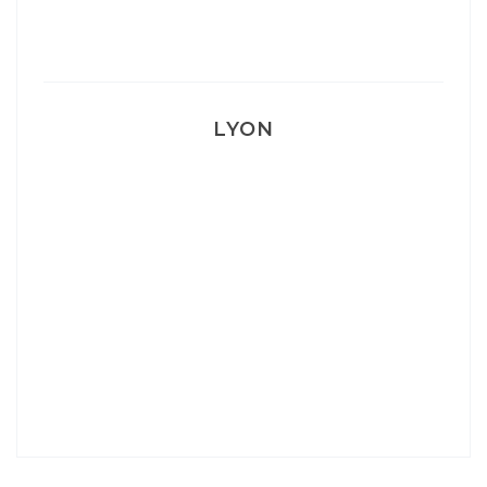
Mon accouchement
LYON
Lyon: La Villa Marx
Aperitivo & Épicerie italienne à Lyon
Lyon : Le Desjeuneur