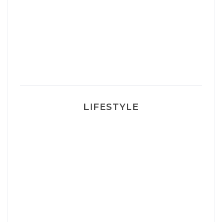
Un sourire parfait avec Dr Smile
Ma rosacée : comment je l’ai traité
LIFESTYLE
Ça va mais pas trop
Mon Post Partum