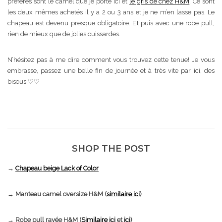
préférés sont le camel que je porte ici et
le gris de chez H&M
. Ce sont
les deux mêmes achetés il y a 2 ou 3 ans et je ne m’en lasse pas. Le
chapeau est devenu presque obligatoire. Et puis avec une robe pull,
rien de mieux que de jolies cuissardes.
N’hésitez pas à me dire comment vous trouvez cette tenue! Je vous
embrasse, passez une belle fin de journée et à très vite par ici, des
bisous ♡♡
SHOP THE POST
→
Chapeau beige Lack of Color
→ Manteau camel oversize H&M (
similaire ici
)
→ Robe pull rayée H&M (
Similaire ici
et
ici
)