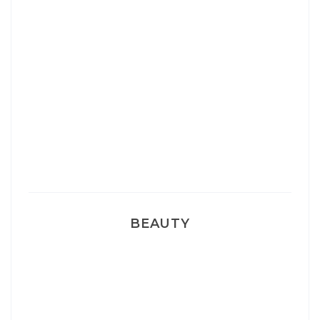
Josef Dr Martens
Sélection Léopard
Pyjamas nounours matchy
BEAUTY
Correcteur Super BB Erborian