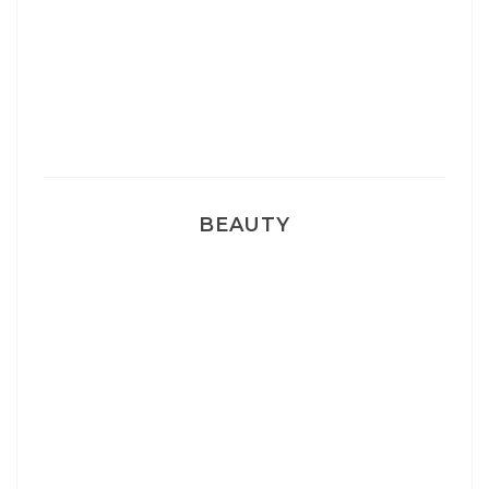
Sélection Léopard
Pyjamas nounours matchy
BEAUTY
Correcteur Super BB Erborian
Un sourire parfait avec Dr Smile