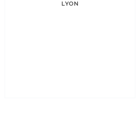
LYON
Lyon: La Villa Marx
Aperitivo & Épicerie italienne à Lyon
Lyon : Le Desjeuneur