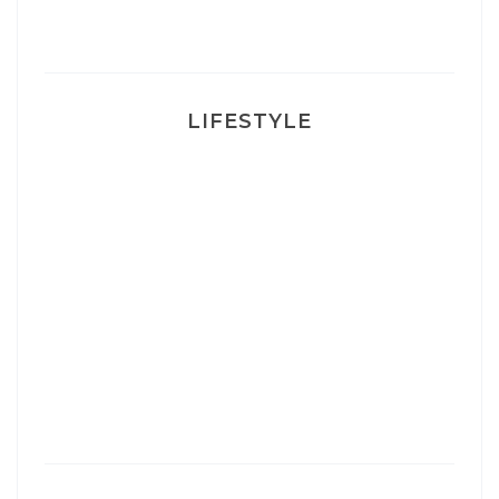
Ma rosacée : comment je l’ai traité
LIFESTYLE
Ça va mais pas trop
Mon Post Partum
Mon accouchement