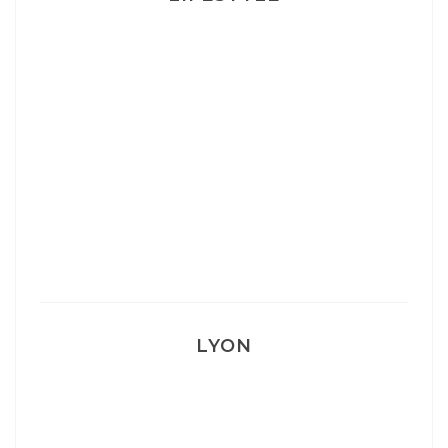
Ça va mais pas trop
Mon Post Partum
Mon accouchement
LYON
Lyon: La Villa Marx