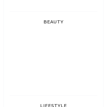
BEAUTY
Correcteur Super BB Erborian
Un sourire parfait avec Dr Smile
Ma rosacée : comment je l’ai traité
LIFESTYLE