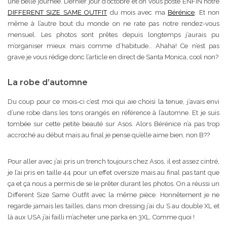
une belle journée. Dernier jour d’octobre et on vous poste ENFIN notre
DIFFERENT SIZE SAME OUTFIT
du mois avec ma
Bérénice
. Et non
même à l’autre bout du monde on ne rate pas notre rendez-vous
mensuel. Les photos sont prêtes depuis longtemps j’aurais pu
m’organiser mieux mais comme d’habitude… Ahaha! Ce n’est pas
grave je vous rédige donc l’article en direct de Santa Monica, cool non?
La robe d’automne
Du coup pour ce mois-ci c’est moi qui aie choisi la tenue, j’avais envi
d’une robe dans les tons orangés en référence à l’automne. Et je suis
tombée sur cette petite beauté sur Asos. Alors Bérénice n’a pas trop
accroché au début mais au final je pense qu’elle aime bien, non B??
Pour aller avec j’ai pris un trench toujours chez Asos, il est assez cintré,
je l’ai pris en taille 44 pour un effet oversize mais au final pas tant que
ça et ça nous a permis de se le prêter durant les photos. On a réussi un
Different Size Same Outfit avec la même pièce. Honnêtement je ne
regarde jamais les tailles, dans mon dressing j’ai du S au double XL et
là aux USA j’ai failli m’acheter une parka en 3XL. Comme quoi !