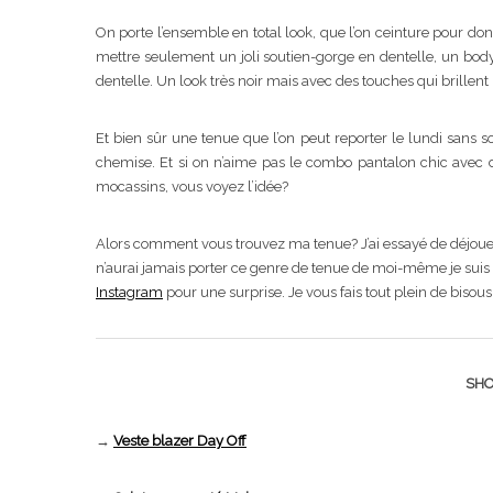
On porte l’ensemble en total look, que l’on ceinture pour do
mettre seulement un joli soutien-gorge en dentelle, un body
dentelle. Un look très noir mais avec des touches qui brillent p
Et bien sûr une tenue que l’on peut reporter le lundi sans s
chemise. Et si on n’aime pas le combo pantalon chic avec d
mocassins, vous voyez l’idée?
Alors comment vous trouvez ma tenue? J’ai essayé de déjouer 
n’aurai jamais porter ce genre de tenue de moi-même je suis p
Instagram
pour une surprise. Je vous fais tout plein de bisous e
SHO
→
Veste blazer Day Off