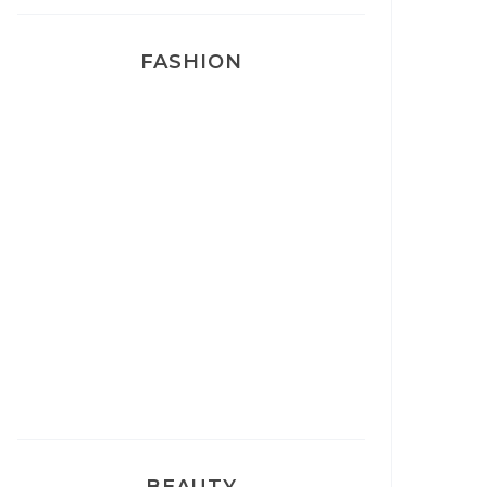
FASHION
Josef Dr Martens
Sélection Léopard
Pyjamas nounours matchy