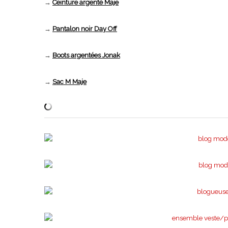
→
Ceinture argenté Maje
→
Pantalon noir Day Off
→
Boots argentées Jonak
→
Sac M Maje