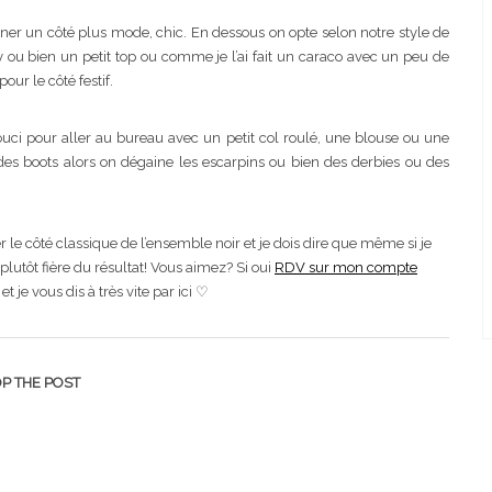
nner un côté plus mode, chic. En dessous on opte selon notre style de
 ou bien un petit top ou comme je l’ai fait un caraco avec un peu de
our le côté festif.
ouci pour aller au bureau avec un petit col roulé, une blouse ou une
es boots alors on dégaine les escarpins ou bien des derbies ou des
le côté classique de l’ensemble noir et je dois dire que même si je
lutôt fière du résultat! Vous aimez? Si oui
RDV sur mon compte
t je vous dis à très vite par ici ♡
P THE POST