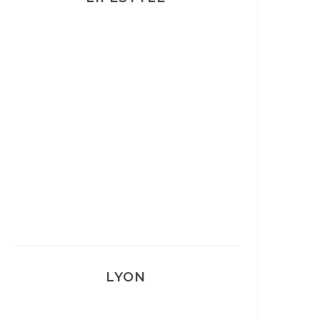
Ça va mais pas trop
Mon Post Partum
Mon accouchement
LYON