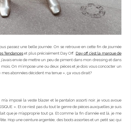
ous passez une belle journée. On se retrouve en cette fin de journée
es Tendances
et plus précisément Day Off.
Day off c’est la marque de
t j’avais envie de mettre un peu de piment dans mon dressing et dans
 mois. On m’impose une ou deux pièces et je dois vous concocter un
e « mes abonnées décident ma tenue », ça vous dirait?
n m’a imposé la veste blazer et le pantalon assorti noir. je vous avoue
SSIQUE ». Et ce n’est pas du tout le genre de pièces auxquelles je suis
lait que je m’approprie tout ça. Et comme la fin d’année est là, je me
 fête. Hop une ceinture argentée, des boots assorties et un petit sac qui