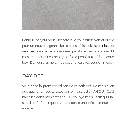
Bonjour, bonjour vous! J’espère que vous allez bien et que v
pour un nouveau genre d’article: les défis looks avec
Place d
vêtements
et d’accessoires créer par Place des Tendances. E
mes tenues. C’est comme ça qu’on a pensé aux défis chaque
look. D’ailleurs j’aimerai trop décliner ça avec vous en mod
DAY OFF
Voilà donc la première édition de ce petit défi. Ce mois-ci o
que quand j’ai reçu la sélection je me suis dit « AH OUIII CLA
habituée dans mon dressing. Du coup je me suis dit qu’il fal
suis dit qu’il fallait que je vous propose une idée de tenue de
en jette.