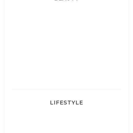
Correcteur Super BB Erborian
Un sourire parfait avec Dr Smile
Ma rosacée : comment je l’ai traité
LIFESTYLE
Ça va mais pas trop