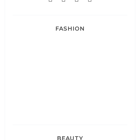
FASHION
Josef Dr Martens
Sélection Léopard
Pyjamas nounours matchy
BEAUTY