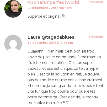
Andherunperfectworld
RÉPONDRE
29 décembre 2019 à 6:07 pm
Superbe et original 👌
Laure @tagadablues
RÉPONDRE
30 décembre 2019 à 12:49 pm
Ouaaahh!!! Nan mais c’est bon, j’ai trop
envie de passer commande à ma maman
(fraîchement retraitée)! C’est un super
cadeau, et elle est unique, ça te va hyper
bien. C’est ça la solution en fait. Je trouve
pas de modèle qui me convienne vraiment.
Et comme je suis grande, les « robes » font
vite tunique trop courte pour que je les
porte comme ça. C’est décidé, je montre
ton look à ma mère !! 🤣