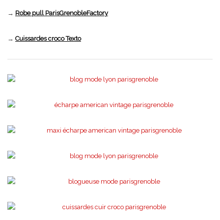
→
Robe pull ParisGrenobleFactory
→
Cuissardes croco Texto