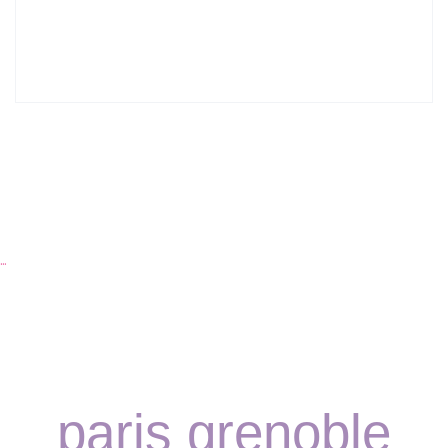
Lyon : Le Desjeuneur
…
paris grenoble