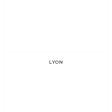
Mon Post Partum
Mon accouchement
LYON
Lyon: La Villa Marx
Aperitivo & Épicerie italienne à Lyon