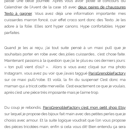
passé une belle journée. Après vous avoir posté le concours du
Calendrier de l’Avent de la case 16 avec
deux paires de chaussures
Texto à gagner
. Vous avez déjà une information importante: mes
cuissardes marron foncé, cuir effet croco sont donc des Texto. Je les
adore à la folie. Elles sont hyper canons. Hype confortables. Hyper
parfaites.
Quand je les ai reçu, j’ai tout suite pensé à un maxi pull que je
souhaitais porter en robe avec des jolies cuissardes… c’est chose faite.
Maintenant passons à la question que j’ai le plus eu ces derniers jours:
« ton pull vient d’où? ». Alors si vous avez cliqué sur ma photo
Instagram, vous avez pu voir que j’avais taggué
ParisGrenobleFactory
sur ce maxi pull/robe. Et voilà, la fin du suspense! C’est donc ma
maman qui a tricot cette merveille. C’est exactement ce que je voulais,
après c’est une pièce très imposante mais je l’aime trop.
Du coup je rebondis,
ParisGrenobleFactory c’est mon petit shop Etsy
sur lequel je propose des bijoux fait main avec des petites perles que je
choisis avec amour. Et la suite logique voudrait que l’on vous propose
des pièces tricotées main, enfin si cela vous dit! Bien entendu ça sera