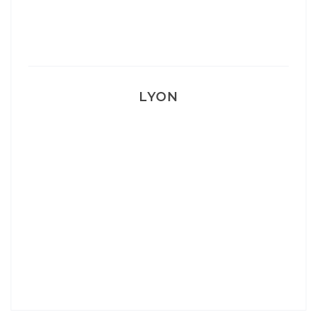
Mon accouchement
LYON
Lyon: La Villa Marx
Aperitivo & Épicerie italienne à Lyon
Lyon : Le Desjeuneur