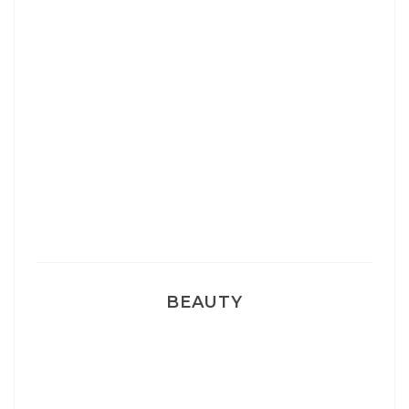
Josef Dr Martens
Sélection Léopard
Pyjamas nounours matchy
BEAUTY
Correcteur Super BB Erborian