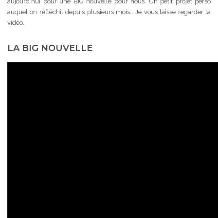
aujourd’hui pour une BIG nouvelle pour nous. Un petit projet perso
auquel on réfléchit depuis plusieurs mois… Je vous laisse regarder la
vidéo.
LA BIG NOUVELLE