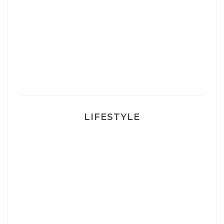
Un sourire parfait avec Dr Smile
Ma rosacée : comment je l’ai traité
LIFESTYLE
Ça va mais pas trop
Mon Post Partum