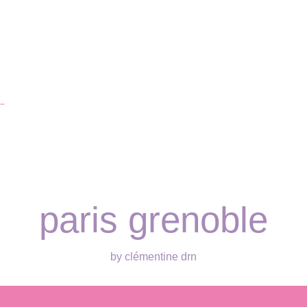
…
paris grenoble
by clémentine drn