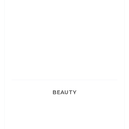
Josef Dr Martens
Sélection Léopard
Pyjamas nounours matchy
BEAUTY
Correcteur Super BB Erborian