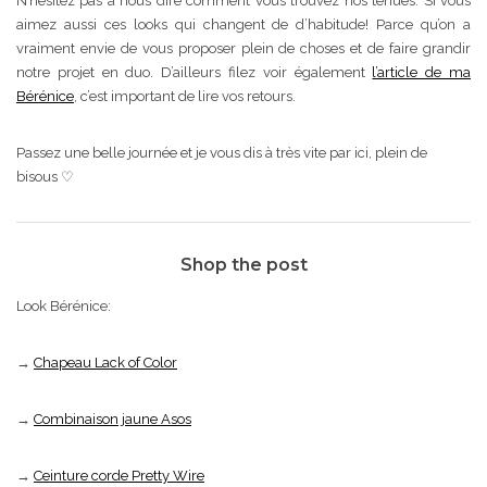
N’hésitez pas à nous dire comment vous trouvez nos tenues. Si vous
aimez aussi ces looks qui changent de d’habitude! Parce qu’on a
vraiment envie de vous proposer plein de choses et de faire grandir
notre projet en duo. D’ailleurs filez voir également
l’article de ma
Bérénice
, c’est important de lire vos retours.
Passez une belle journée et je vous dis à très vite par ici, plein de
bisous ♡
Shop the post
Look Bérénice:
→
Chapeau Lack of Color
→
Combinaison jaune Asos
→
Ceinture corde Pretty Wire