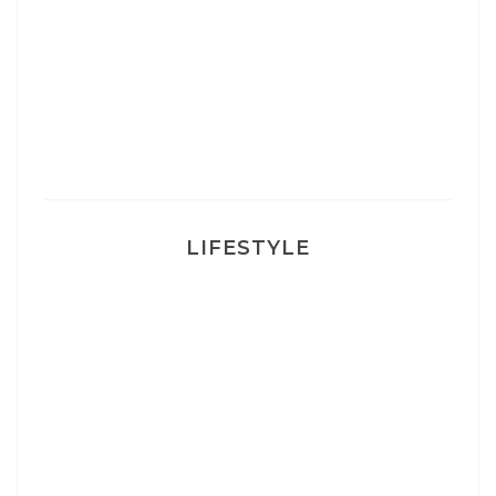
Un sourire parfait avec Dr Smile
Ma rosacée : comment je l’ai traité
LIFESTYLE
Ça va mais pas trop
Mon Post Partum