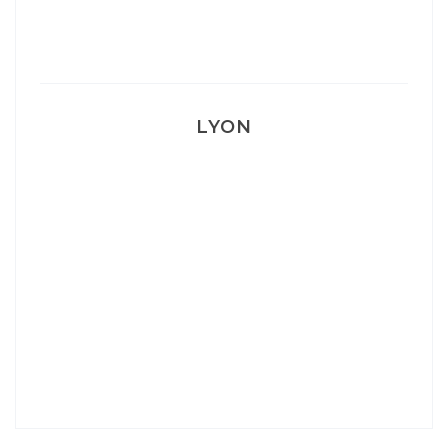
Mon accouchement
LYON
Lyon: La Villa Marx
Aperitivo & Épicerie italienne à Lyon
Lyon : Le Desjeuneur