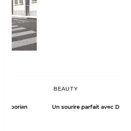
BEAUTY
Un sourire parfait avec Dr Smile
M