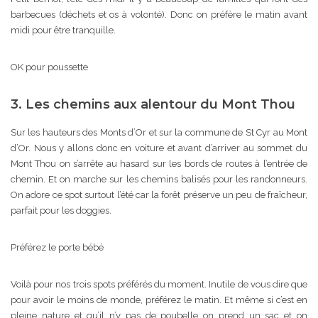
barbecues (déchets et os à volonté). Donc on préfère le matin avant
midi pour être tranquille.
OK pour poussette
3. Les chemins aux alentour du Mont Thou
Sur les hauteurs des Monts d’Or et sur la commune de St Cyr au Mont
d’Or. Nous y allons donc en voiture et avant d’arriver au sommet du
Mont Thou on s’arrête au hasard sur les bords de routes à l’entrée de
chemin. Et on marche sur les chemins balisés pour les randonneurs.
On adore ce spot surtout l’été car la forêt préserve un peu de fraîcheur,
parfait pour les doggies.
Préférez le porte bébé
Voilà pour nos trois spots préférés du moment. Inutile de vous dire que
pour avoir le moins de monde, préférez le matin. Et même si c’est en
pleine nature et qu’il n’y pas de poubelle on prend un sac et on