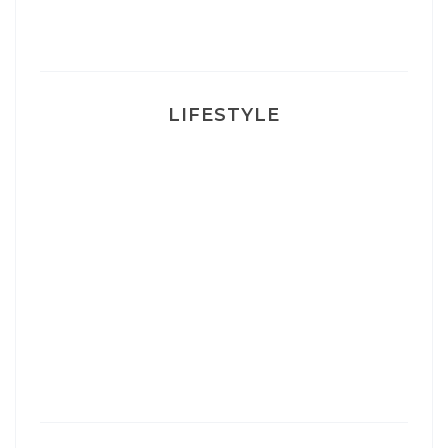
Ma rosacée : comment je l’ai traité
LIFESTYLE
Ça va mais pas trop
Mon Post Partum
Mon accouchement