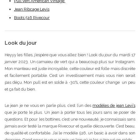
Pull vert American Vintage
Jean Ribcage Levis
Boots 516 Rivecour
Look du jour
Heyyy les filles, j’espère que vous allez bien ! Look du jour du mardi 17
janvier 2023. Un camaieu de vert qui a beaucoup plus sur Instagram.
Mon manteau est juste incroyable, cette couleur est folle mais discrète
et facilement portable. C’est un investissement mais vous n’en serait
pas déçu. Mon pull est en solde à -30%, cette couleur change un peu
et ça fait du bien.
Le jean je ne vous en parle plus, c’est l’un des
modèles de jean Levi’s
que je porte le plus. Un jean à porter tous les jours sans se poser de
questions. Et pour les bottines, c’est une nouveauté, je connaissais sans
jamais avoir testé la marque Rivecour et quelle découverte. C’est beau,
de qualité et confortable. J’ai le modèle 516, un basic à avoir dans son
dressing. Good news je vous ai mis un lien où je les ai trouvé en solde.