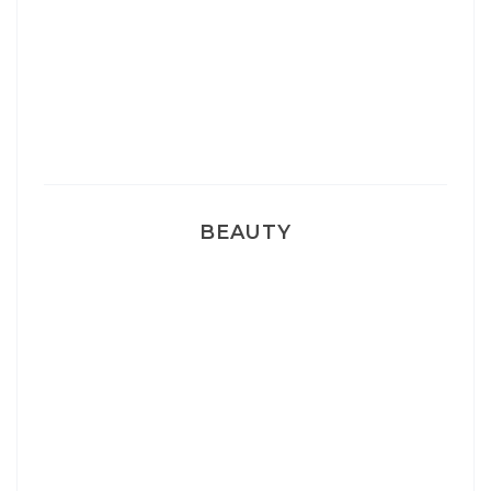
Sélection Léopard
Pyjamas nounours matchy
BEAUTY
Correcteur Super BB Erborian
Un sourire parfait avec Dr Smile