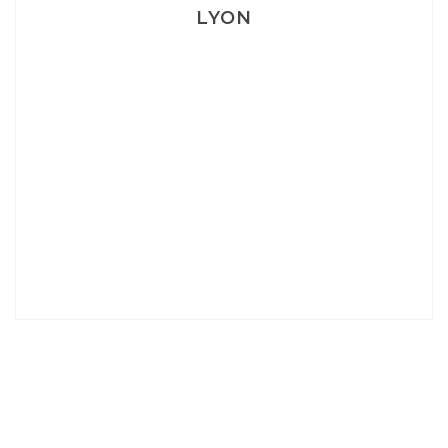
LYON
Lyon: La Villa Marx
Aperitivo & Épicerie italienne à Lyon
Lyon : Le Desjeuneur