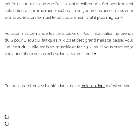
ont froid, surtout si comme Cali ils sont à poils courts. Certains trouvent
cela ridicule (comme mon mec) mais moi j’adore les accessoires pour
animaux. Et alors le must le pull pour chien, y-at’il plus mignon?!
Vu qu’on m’a demandé les liens les voici. Pour information, je prends
du S pour Bisou qui fait quasi 3 kilos et c’est grand mais ça passe. Pour
Cali c’est du L, elle est bien musclée et fait 19 kilos. Si vous craquez je
veux une photo de vos bébés dans leur petit pull ♥
En tout cas, retrouvez bientôt dans mes «
looks du Jour
» c’est certain !!