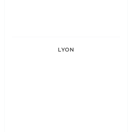
Mon accouchement
LYON
Lyon: La Villa Marx
Aperitivo & Épicerie italienne à Lyon
Lyon : Le Desjeuneur