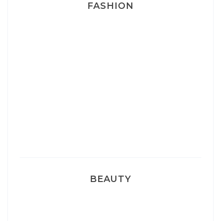
FASHION
Josef Dr Martens
Sélection Léopard
Pyjamas nounours matchy
BEAUTY