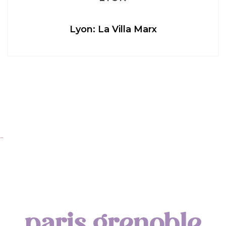
Lyon: La Villa Marx
…
Ap
paris grenoble