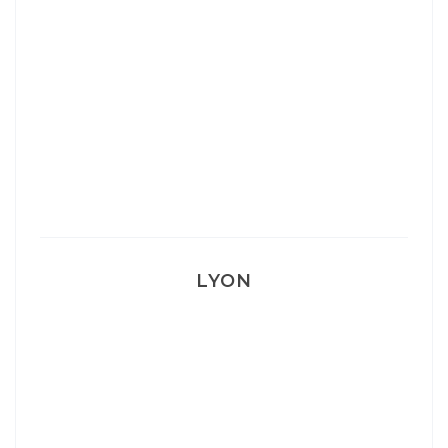
Ça va mais pas trop
Mon Post Partum
Mon accouchement
LYON
Lyon: La Villa Marx
Aperitivo & Épicerie italienne à Lyon