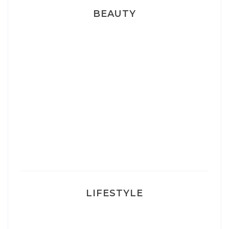
BEAUTY
Correcteur Super BB Erborian
Un sourire parfait avec Dr Smile
Ma rosacée : comment je l’ai traité
LIFESTYLE