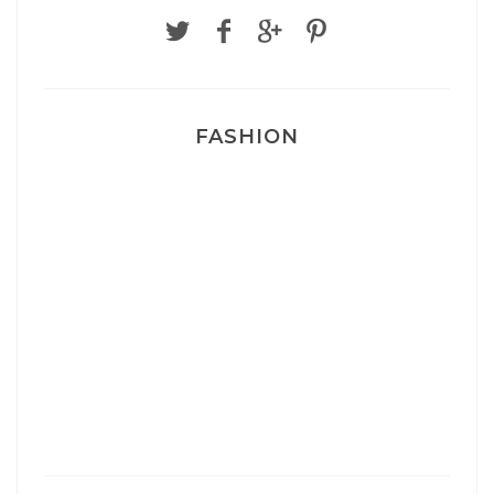
FASHION
Josef Dr Martens
Sélection Léopard
Pyjamas nounours matchy