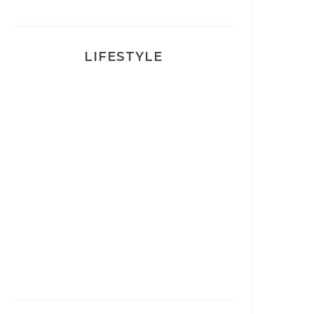
LIFESTYLE
Ça va mais pas trop
Mon Post Partum
Mon accouchement