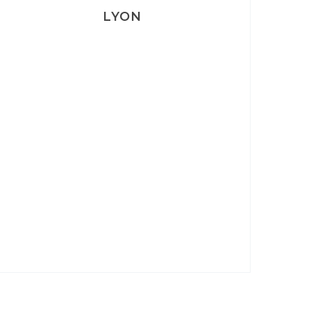
LYON
Lyon: La Villa Marx
Aperitivo & Épicerie italienne à
Lyon
Lyon : Le Desjeuneur