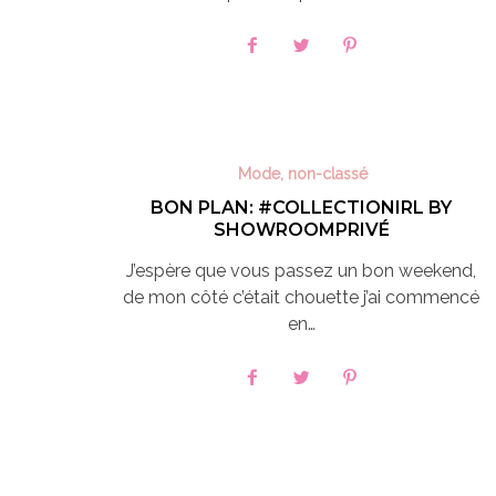
Mode
,
non-classé
BON PLAN: #COLLECTIONIRL BY
SHOWROOMPRIVÉ
J’espère que vous passez un bon weekend,
de mon côté c’était chouette j’ai commencé
en…