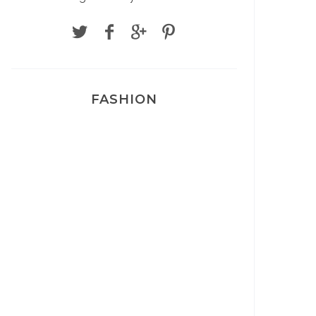
FASHION
Josef Dr Martens
Sélection Léopard
Pyjamas nounours matchy