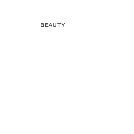
BEAUTY
Correcteur Super BB Erborian
Un sourire parfait avec Dr
Smile
Ma rosacée : comment je l’ai
traité