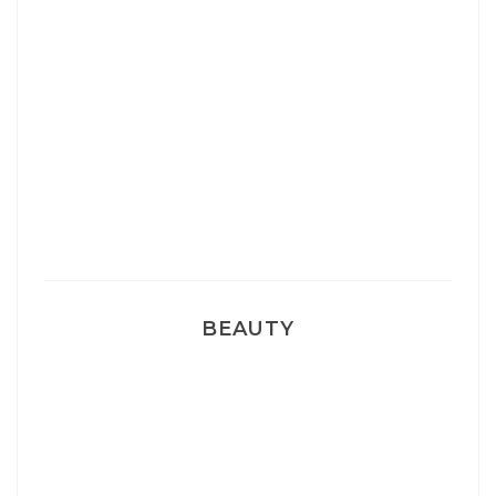
Josef Dr Martens
Sélection Léopard
Pyjamas nounours matchy
BEAUTY
Correcteur Super BB Erborian