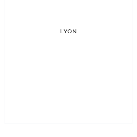
Mon accouchement
LYON
Lyon: La Villa Marx
Aperitivo & Épicerie italienne à Lyon
Lyon : Le Desjeuneur