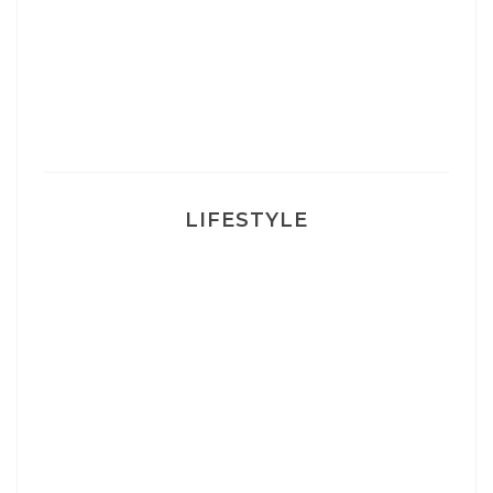
Un sourire parfait avec Dr Smile
Ma rosacée : comment je l’ai traité
LIFESTYLE
Ça va mais pas trop
Mon Post Partum