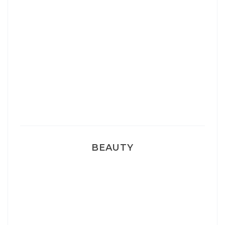
Josef Dr Martens
Sélection Léopard
Pyjamas nounours matchy
BEAUTY
Correcteur Super BB Erborian