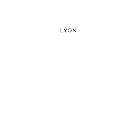
LYON
Lyon: La Villa Marx
Aperitivo & Épicerie italienne à Lyon
Lyon : Le Desjeuneur