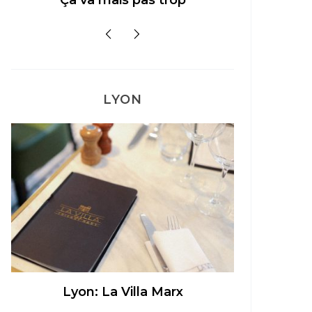
Ça va mais pas trop
LYON
Lyon: La Villa Marx
Aperitivo 