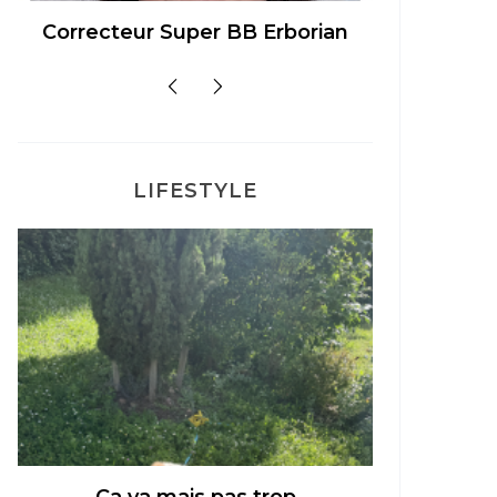
Correcteur Super BB Erborian
Un sour
LIFESTYLE
Mon